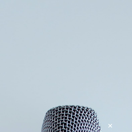
Søg
Foredragsholdere
Foredragsemner
Australien
Gamle regnskove, koralrev & Kænguruer.
I blot en alder af 20 år, tog Mikkel for alvor ud på sit første
store eventyr, hvor der på ingen måde var nogen ”kære
mor”. Grundet et led i Mikkels uddannelse til at blive
dyrepasser, skulle der bruges noget praktik, så man kunne
komme på skoleforløb.
Så hvorfor ikke drage om på den anden side af kloden, for
at fuldende den mission. Det Mikkel dog ikke vidste, var
hvilket begivenhedsrigt eventyr dette ville blive og hvilke