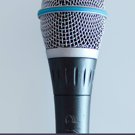
mennesker og dyr, der ville møde ham i løbet af 1 års
arbejde, med nogle af Australiens mest ikoniske dyr &
planter.
Hvordan er det at blive bedste venner med en
kænguruunge, blive bidt af en giftig edderkop eller at
snorkle ude i verdens STØRSTE koralrev med hajer,
skildpadder og ”Nemo”?
Idéen med ”Gamle regnskove, koralrev & kænguruer” er
man som ungt menneske, nogle gange bare skal prøve at
kaste sig ud i noget, for man ved ALDRIG hvad det kan
fører med sig ind i fremtiden.