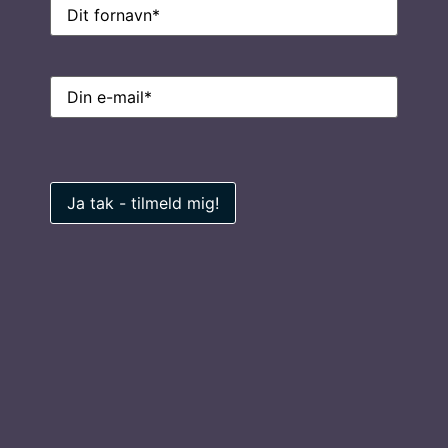
Navn
(Påkrævet)
E-
mail
(Påkrævet)
E-
mail
(Påkrævet)
Ring til os på
7026 0100
Privatlivspolitik
Find inspiration