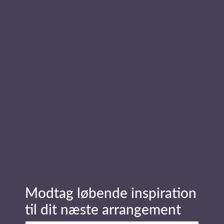
Læs mere om foredragsholder
Mikkel Ellegård Sortemos
Send forespørgsel
Stay in Touch
Modtag løbende inspiration
Navn
(Påkrævet)
til dit næste arrangement