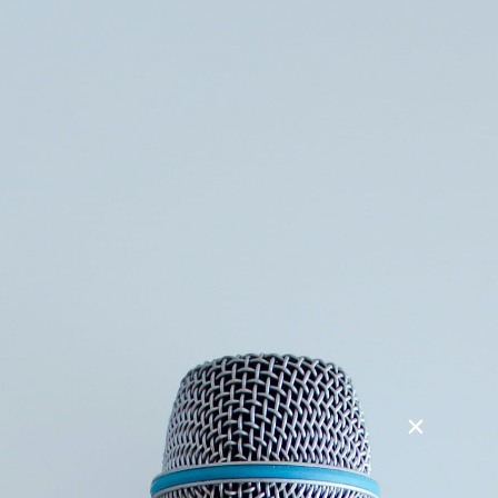
Søg
Foredragsholdere
Foredragsemner
Bæredygtig økonomistyring
– fra rapporteringskrav til forretningspotentiale
Hvordan kan virksomheder omdanne ESG-rapportering fra
en administrativ byrde til en værdiskabende
forretningsstrategi? Med skærpede krav til transparens og
bæredygtighed er ESG ikke længere kun et spørgsmål om
compliance, men en afgørende faktor for konkurrenceevne
og investortillid.
Dette foredrag giver en praktisk indføring i gældende
lovgivning, herunder CSRD (Corporate Sustainability