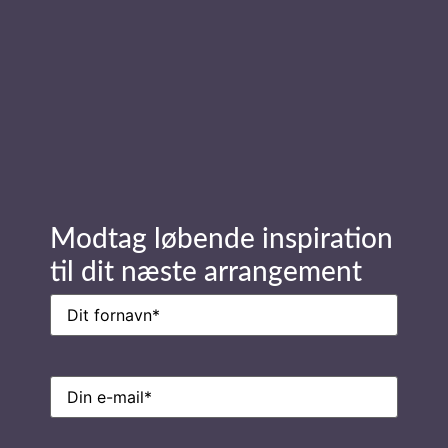
Stay in Touch
Navn
(Påkrævet)
Modtag løbende inspiration
til dit næste arrangement
E-
mail
(Påkrævet)
Navn
(Påkrævet)
E-
mail
(Påkrævet)