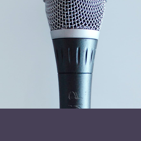
Reporting Directive), samt hvordan virksomheder kan
implementere bæredygtig økonomistyring, der skaber reel
værdi. Vi ser på, hvordan ESG kan integreres i strategiske
beslutninger og bruges som løftestang for fremtidig vækst.
Læs mere om foredragsholder
Henrik Skou Hansen
Send forespørgsel