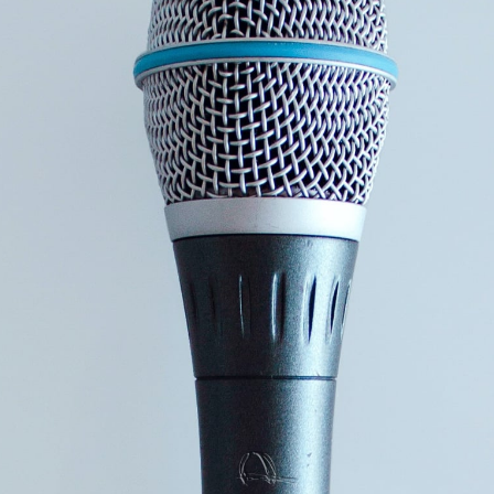
fulgte deres hjerte. Maria, som moderen, Maria Magdalene,
som kvinden der ‘forstår’ budskabet.
Ann Bjerre har gennem mange år arrangeret spirituelle
rejser til Israel og Frankrig – i sporet af Maria Magdalene,
Maria og flere andre af de store kvindelige perosnligheder.
Ann Bjerre har skrevet indtil nu fire bøger, og også i
bøgerne har de første kvindelige ledere i bibelen en stor
rolle
Foredraget vil inspirere enhver der er åben og nysgerrig,
åbne op for nyt, give inspiration til ydereligere at søge i
sporet af kvinderne i biblen.
Foredraget er levenede historie fortælling, hvor du som på
‘en indre rejse’ er med i Israel, Frankrig og Tyrkiet.