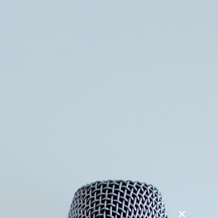
Søg
Foredragsholdere
Foredragsemner
De skjulte kvindelig ledere i bibelen
Interessen for biblens kvinder er voksende – og det med rette,
da det viser sig, at kvinderne har haft en langt større betydning
en historien tilskriver.
Er du nysgerrige? – vil gerne høre mere om kvinderne i
bibelen?
Glæd dig til et foredrag hvor de første kvindelige ledere i
biblen bliver levende, nærværende – giver barnelæren helt
nye dimensioner. Især Maria Magdalene, Maria bliver i dette
foredrag levende, og en menneslige historie om kvinder, der