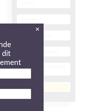
nde
 dit
gement
Send