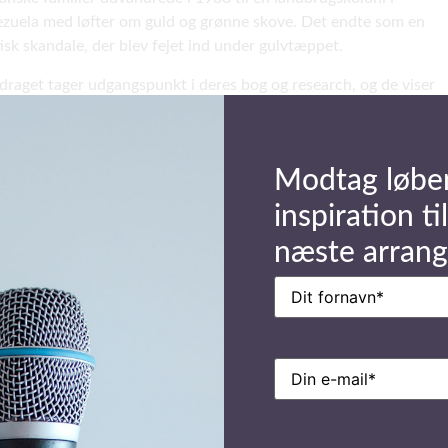
zuela med løfter om guld og grønne skove. Det endte som en
tisk skandale, der blev fejet ind under gulvtæppet.
draget tager udgangspunkt i deres bog og research, og de viser
klip fra danskernes liv i Venezuela.
Modtag løbe
inspiration til
næste arran
Navn
(Påkrævet)
E-
mail
(Påkrævet)