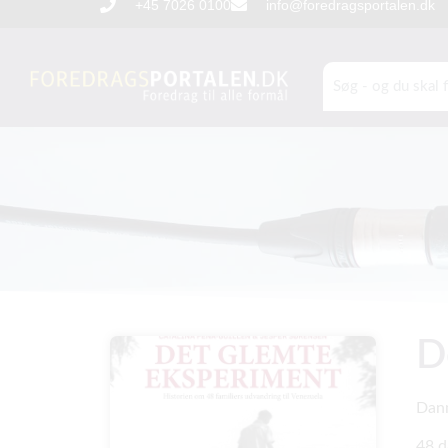
+45 7026 0100
info@foredragsportalen.dk
D
Danm
48 d