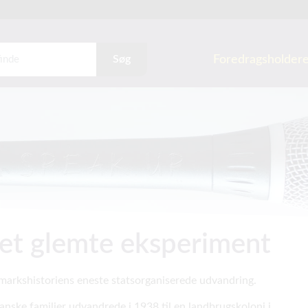
Foredragsholder
Søg
et glemte eksperiment
arkshistoriens eneste statsorganiserede udvandring.
anske familier udvandrede i 1938 til en landbrugskoloni i