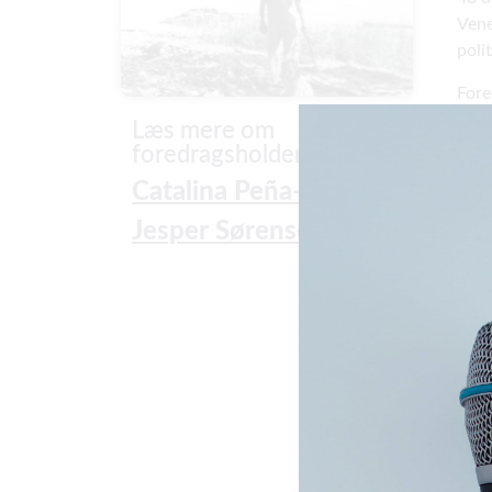
Vene
poli
Fore
film
Læs mere om
foredragsholder
Catalina Peña-Guillén &
Jesper Sørensen