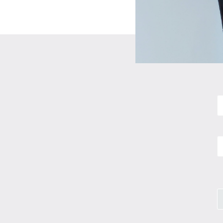
N
E
m