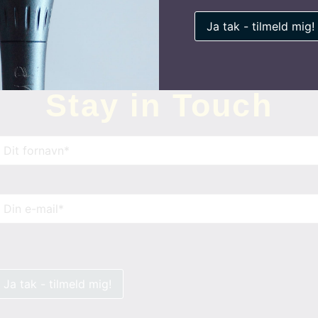
Stay in Touch
avn
(Påkrævet)
-
ail
(Påkrævet)