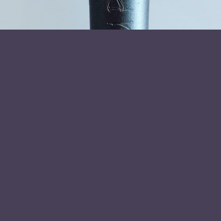
Læs mere om foredragsholder
Erik Østenkjær
Send forespørgsel