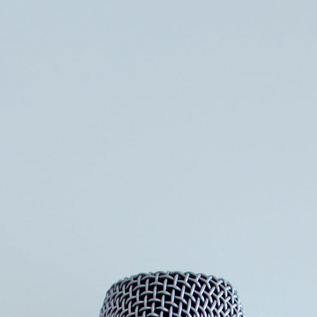
Søg
Foredragsholdere
Foredragsemner
FØLELSER – Slår alt
Oplev Erik Østenkjær i et indsigtsfuldt og provokerende
livtag med FØLELSER og myterne om at alt hvad vi skaber,
sker ud fra velgennemtænkt og logisk adfærd. Et
indsigtsfuldt og overraskende opgør med, at følsomhed
skulle være en svaghed.
Med udgangspunkt i to af Eriks seneste bøger ”NU-det
vigtigste øjeblik i dit liv” og ”Viljen til livet”. Forholder han
sig til det faktum, at vi mennesker har for vane at opleve
vores følelser som et resultat af det der er sket i vores
fortid, samt det der må komme i fremtiden. En tænkemåde,