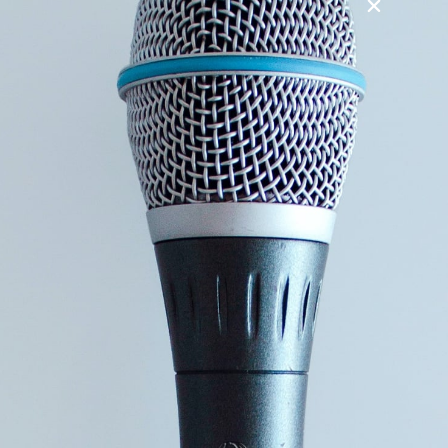
der i sidste ende bliver til en usund og meningsløs livsstil,
der afholder os fra glæden ved livet.
Hvad er normalt, eller findes der en normalitet når vi taler
om vores følelsesliv? Hvordan gør du dine følelser til din
mentale styrke? Hvor finder vi glæden og hvordan bruger vi
den? Har du livsglæde har du også arbejdsglæde. Er det
muligt at skabe en større vilje og hvordan? Hvad kom først
følelserne eller tankerne? Hvordan kontrollerer vi vores
følelser?
Heldigvis giver livet os håb og muligheder. Ved at blive
opmærksom på og tillægge vores følelsesmæssige
reaktioner værdi i NUét, får vi større mulighed for at
kontrollere og glædes ved vores tilstedeværelse, ved livet.
Med udgangspunkt i sig selv – vil Erik Østenkjær med sin
75-årige livserfaring, vise vejen og give inspiration til et
godt og mentalt sund liv.