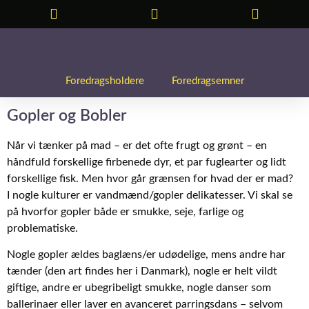
Foredragsholdere
Foredragsemner
Gopler og Bobler
Når vi tænker på mad – er det ofte frugt og grønt – en
håndfuld forskellige firbenede dyr, et par fuglearter og lidt
forskellige fisk. Men hvor går grænsen for hvad der er mad?
I nogle kulturer er vandmænd/gopler delikatesser. Vi skal se
på hvorfor gopler både er smukke, seje, farlige og
problematiske.
Nogle gopler ældes baglæns/er udødelige, mens andre har
tænder (den art findes her i Danmark), nogle er helt vildt
giftige, andre er ubegribeligt smukke, nogle danser som
ballerinaer eller laver en avanceret parringsdans – selvom