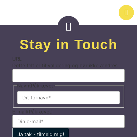
Stay in Touch
URL
Dette felt er til validering og bør ikke ændres.
Navn
(Påkrævet)
E-mail
(Påkrævet)