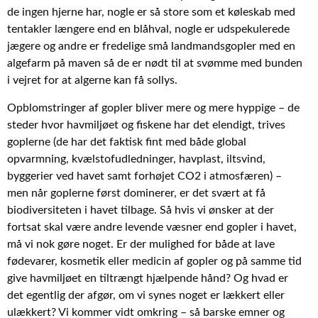
de ingen hjerne har, nogle er så store som et køleskab med
tentakler længere end en blåhval, nogle er udspekulerede
jægere og andre er fredelige små landmandsgopler med en
algefarm på maven så de er nødt til at svømme med bunden
i vejret for at algerne kan få sollys.
Opblomstringer af gopler bliver mere og mere hyppige – de
steder hvor havmiljøet og fiskene har det elendigt, trives
goplerne (de har det faktisk fint med både global
opvarmning, kvælstofudledninger, havplast, iltsvind,
byggerier ved havet samt forhøjet CO2 i atmosfæren) –
men når goplerne først dominerer, er det svært at få
biodiversiteten i havet tilbage. Så hvis vi ønsker at der
fortsat skal være andre levende væsner end gopler i havet,
må vi nok gøre noget. Er der mulighed for både at lave
fødevarer, kosmetik eller medicin af gopler og på samme tid
give havmiljøet en tiltrængt hjælpende hånd? Og hvad er
det egentlig der afgør, om vi synes noget er lækkert eller
ulækkert? Vi kommer vidt omkring – så barske emner og