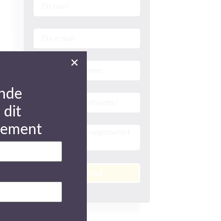
nde
 dit
gement
Send