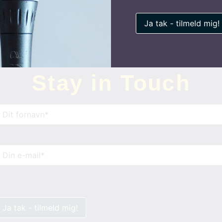
Stay in Touch
avn
(Påkrævet)
-
ail
(Påkrævet)