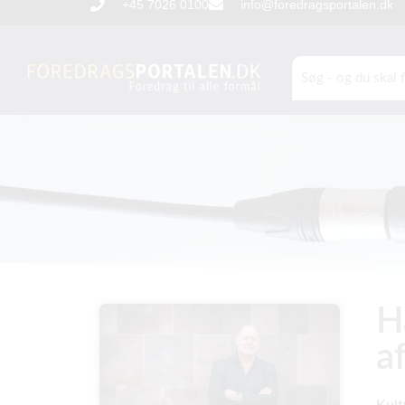
+45 7026 0100
info@foredragsportalen.dk
H
a