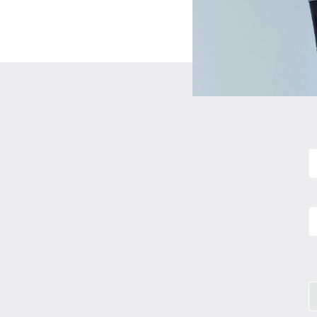
N
E
m