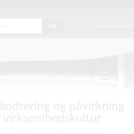
Foredragsholder
Søg
åndtering og påvirkning
f virksomhedskultur