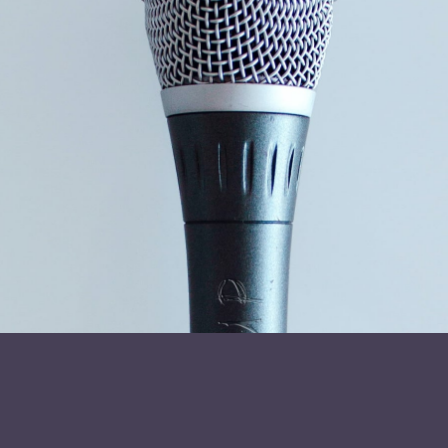
Birgitte Krejsager er havemenneske og forfatter til bogen
»Havehistorier i en nøddeskal«.
Læs mere om foredragsholder
Birgitte Krejsager
Send forespørgsel