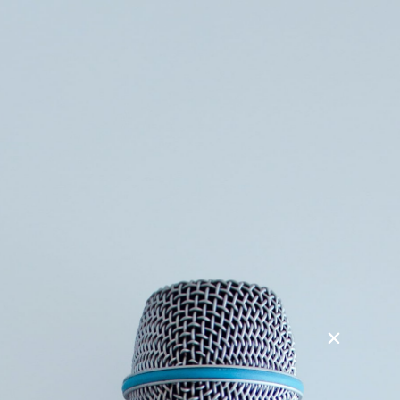
Søg
Foredragsholdere
Foredragsemner
Havehistorier i en nøddeskal
Haver er levende fortællinger. Selv den vildeste have
gemmer på historier om de mennesker og planter, der har
formet haven og fyldt den med liv. Det er fortællinger om
menneskers samhørighed med havens natur og bogens
havehistorier strækker sig fra de ældste haver til i dag.
I foredraget møder vi plantejægere og plantesamlere,
forfatteren Jane Austen, Napoleon og hans kejserinde
Joséphine, Vita Sackville-West fra Sissinghurst og
rosengartneren fra Løve og mange flere passionerede
havemennesker.