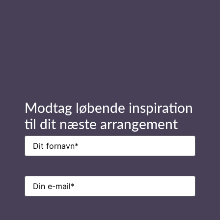
Stay in Touch
Navn
(Påkrævet)
Modtag løbende inspiration
til dit næste arrangement
E-
mail
(Påkrævet)
Navn
(Påkrævet)
E-
mail
(Påkrævet)
Ring til os på