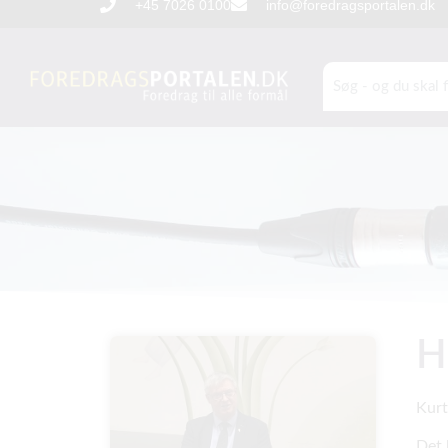
+45 7026 0100
info@foredragsportalen.dk
H
Kurt
Det 