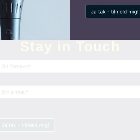
Stay in Touch
avn
(Påkrævet)
-
ail
(Påkrævet)