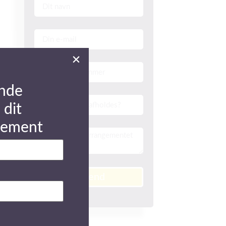
nde
 dit
gement
Send