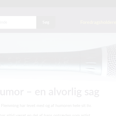
Foredragsholder
Søg
umor – en alvorlig sag
 Flemming har levet med og af humoren hele sit liv.
har altid været en del af hans optræden som artist,