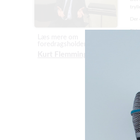
tryl
Der 
Et h
Læs mere om
foredragsholder
Kurt Flemming