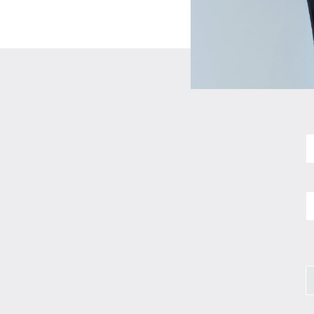
N
E
m