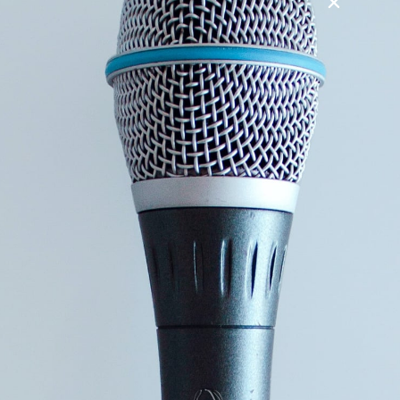
levetid og bedre muligheder for work-life-balance. Alligevel
virker den moderne kvinde ikke spor lykkelig. Ensomhed,
enlighed, skilsmisser, barnløshed samt den store vifte af
psykiske lidelser som depression, angst og
spiseforstyrrelser vidner om, at den moderne kvindes
velsignelser ikke er nok. Hvorfor? En væsentlig grund er, at
de samme idéer, der har bragt os så langt
ligestillingsmæssigt, ikke gør noget godt for vores følelse af
mening i livet.
Mening kommer af at være noget for andre, af at slå rødder
med mennesker, vi elsker og ofrer noget for. Den moderne
kvinde har lært, at hun skal være uafhængig og sætte sig
selv først. Altså feminisme. Dét er en stor, og underbelyst,
del af forklaringen på vores køns manglende tilfredshed. I
foredraget gennemgår Eva dette og forbindelsen til
feminismen, hvis historie, vi ser kritisk på.