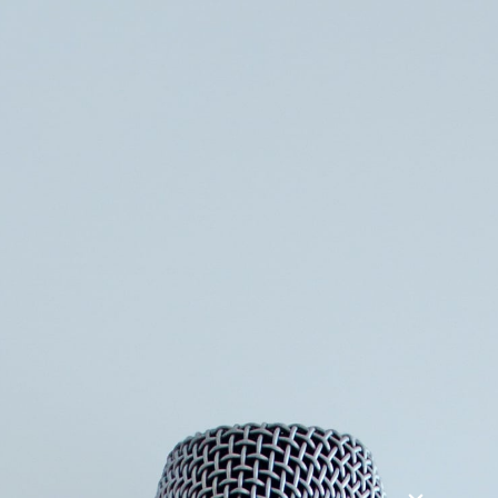
Søg
Foredragsholdere
Foredragsemner
Hvorfor tidens kvinder har det svært?
Aldrig har kvinder været så både ligestillede og
privilegerede. Medierne har et stort fokus på
uretfærdigheder begået mod kvinder; #MeToo har
revolutioneret arbejdsmarkedet; virksomhederne
annoncerer aktivt efter kvinder og forfordeler sågar gerne
mænd; og vores velfærdsstat gør, at alle danske kvinder har
et stort sikkerhedsnet under sig til at gribe os, hvis livet
rammer.
Læg dertil de generelle livsforbedringer de seneste 100 år i
form af bedre helbred, bedre sundhedsvæsen, længere