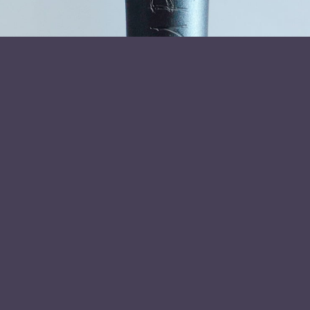
Læs mere om foredragsholder
Eva Selsing
Send forespørgsel