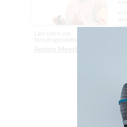
inds
Vi v
effe
andr
Læs mere om
Hvil
foredragsholder
hvor
Anders Moestrup
virk
Vari
Ønsk