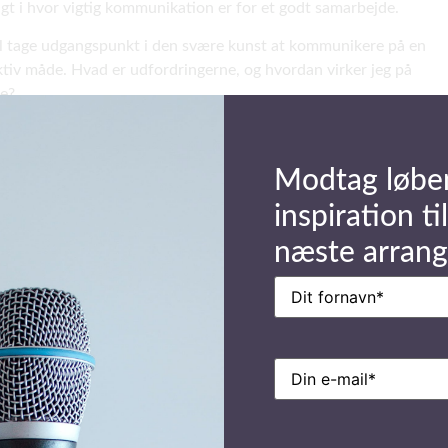
igt i hvor vigtig kommunikation er for et godt samarbejde.
il tage udgangspunkt i den svære kunst at kommunikere på en
ktiv måde. Hvad er udfordringerne, og hvordan virker jeg på
e?
ke ledelsesmæssige udfordringer står vi normalt over for, og
dan kan vi manøvrere resultatfuldt gennem disse – en øvelse i
Modtag løbe
somhedssimulation.
inspiration til
ghed: ca. 2 timer (inklusive øvelser og debat)
næste arran
et AV-udstyr: Projektor, lærred, tavle og Flipover
Navn
(Påkrævet)
E-
mail
(Påkrævet)