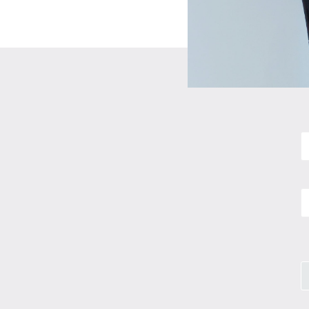
N
E
m