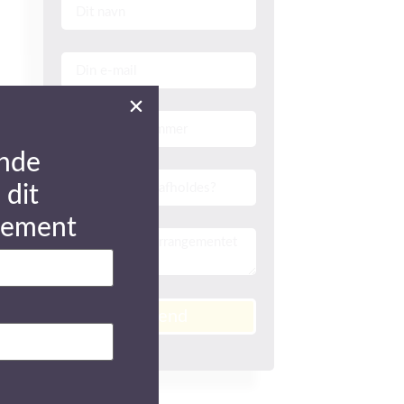
nde
 dit
gement
Send