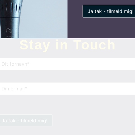
Stay in Touch
avn
(Påkrævet)
-
ail
(Påkrævet)