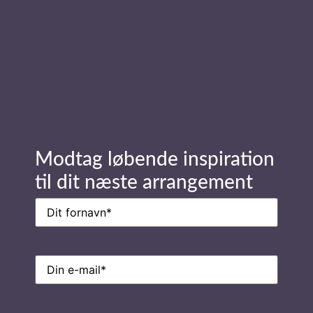
Stay in Touch
Navn
(Påkrævet)
Modtag løbende inspiration
til dit næste arrangement
E-
mail
(Påkrævet)
Navn
(Påkrævet)
E-
mail
(Påkrævet)
Ring til os på