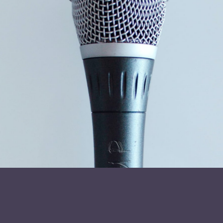
Arabien og De Forenede Arabiske Emirater (Abu Dhabi og
Dubai). Som student arbejdede han i Kong Salomon’s
kobber miner i Timna.
Læs mere om foredragsholder
Jens Peder Bagger
Send forespørgsel