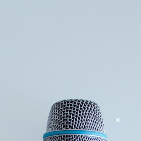
Søg
Foredragsholdere
Foredragsemner
Lægearbejde i Mellemøsten gennem mere
end 25 år
Mennesker af forskellige nationaliteter og religioner lever
og arbejder i op til 50 graders varme og får det hele til at
virke trods gidseltagning, krig og kriser. Det er aldrig
kedeligt.
Der er tale om en fortælling om folk, og hvordan man lever
der. Jens har f.eks behandlet Saddam Hussein’s onkel, og
sin efterfølger I Bagdad blev sammen med andre danskere
inkl. den danske ambassadør taget som gidsler inden
Golfkrigen. Jens har arbejdet i Israel, Libanon, Iraq, Saudi