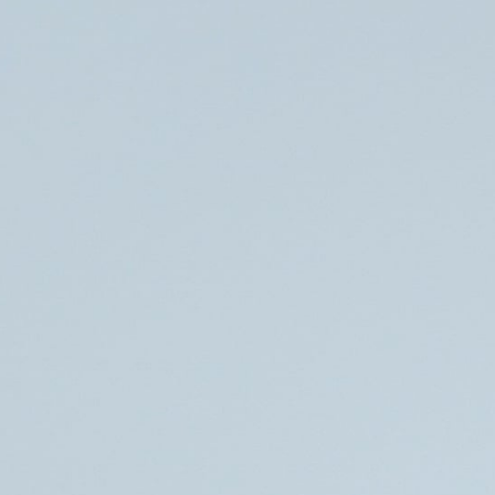
Søg
Foredragsholdere
Foredragsemner
Mit arktiske liv
Jørn Berglund er født i den lille by Maniitsoq i
Vestgrønland. Stedet kaldtes engang Zuickerbrood –
opkaldt af hollandske hvalfangere i 1600 tallet som syntes,
at bjergene lignede gammeldags sukkertoppe.
Jørns far var en meget ung nordjyde, der efter at have mødt
Jørns grønlandske mor i Hellerup, begav sig ud på eventyret
at starte familie og åbne sin egen lille købmandshandel i
Maniitsoq. Byen havde i 1950’erne ca. 1500 indbyggere og
er i dag vokset til omkring 3.700 indbyggere.