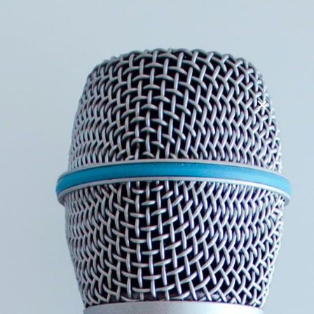
Så det var noget af et eventyr, Jørns far og mor havde
kastet sig ud i. Samme år hvor grundlovsændringen
afsluttede den Kongelige Grønlandske Handels monopol og
gjorde Grønland til et amt. Jørns mor arbejdede først på
Maniitsoqs postkontor og senere i Politiembedet som
kontorassistent. Hun var, hvis ikke den første så, blandt de
allerførste kontoruddannede kvinder i Grønland.
Som fire-årig rejste Jørn til Danmark sammen med sin
familie. I sin ungdom i Roskilde funderede Jørn undertiden
over det mærkelige i at han ikke kunne tale grønlandsk, men
dog alligevel havde formået at lære en 4-5 andre sprog. Så
efter gymnasiet besluttede han selv at tage kontakt til hans
familie i Fiskenæsset lidt syd for Nuuk.
Herefter deltog Jørn i flere arkæologiske projekter og
ekspeditioner:
Aasivissuit projektet – en arkæologisk udgravning af
renjæger lejr.