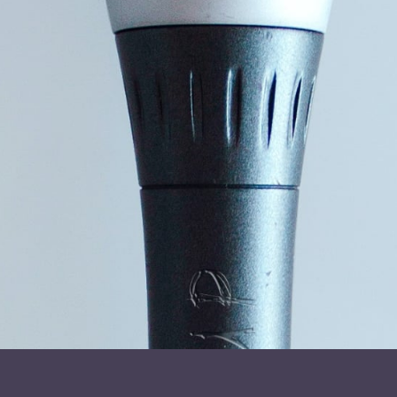
Knud Rasmussen Mindeekspedition til Kap Seddon,
Melvillebugten.
Ejnar Mikkelsens Mindeekspedition 2000 km i kajak i
Østgrønland.
Etno-arkæologisk udgravning af Ikaasap Iddiva,
Kulusuk og Tasiilaq.
Et års feltarbejde i Nordalaska med hvalfangst og
ophold i olie felterne.
Jørn færdiggjorde sin magister-konference i 1989 og
flyttede til Nuuk, hvor han fik arbejde på NI Handelsskolen
og Journalist Uddannelsen i Grønland. Det første år i tæt
samarbejde med Kuupik Kleist, den senere
landsstyreformand. Her lavede Jørn en medieundersøgelse,
underviste i TV og videoproduktion og arrangerede
mediekurser for lokal TV og mediefolk.
Der blev også gennemført en studietur Next Stop Sovjet
med journalisteleverne til Moskva. Senere sammen med
Kunstskole Leder, Arnannguaq Høegh for Kunstskolens
elever til Leningrad, Magadan og Ueleen i Chukotka,