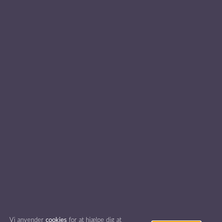
Ring til os på
7026 0100
Privatlivspolitik
Find inspiration
Foredragsholdere
Foredragsemner
© foredragsportalen.dk 2026
All rights reserved.
Vi anvender
cookies
for at hjælpe dig at