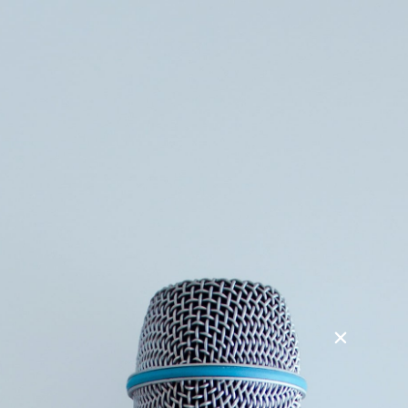
Søg
Foredragsholdere
Foredragsemner
Mit liv som landstræner
I foredraget fortæller Ulrik Wilbek om sin tid som
landstræner, ledsaget af billeder og anekdoter fra opture og
nedture. Hør, hvilket hold var det bedste, Ulrik har trænet.
Hvad er den vigtigste egenskab for at blive en
elitesportsudøver? Hvilke kriterier lå til grund for
udvælgelsen af spillere? Hvordan er det, altid at skulle have
medierne med på sidelinjen? Hvorfor stoppede han
egentlig?
Derudover er det muligt at bestille foredrag omhandlende
ledelse og motivation, der målrettes til den enkelte