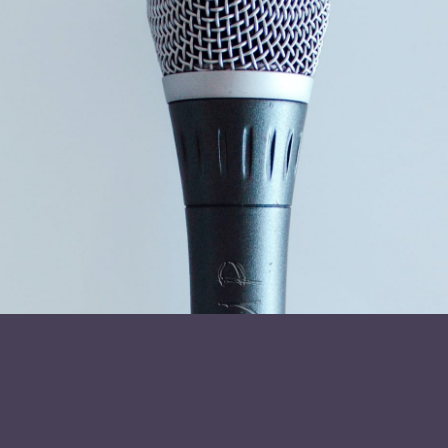
virksomhed.
Læs mere om foredragsholder
Ulrik Wilbek
Send forespørgsel