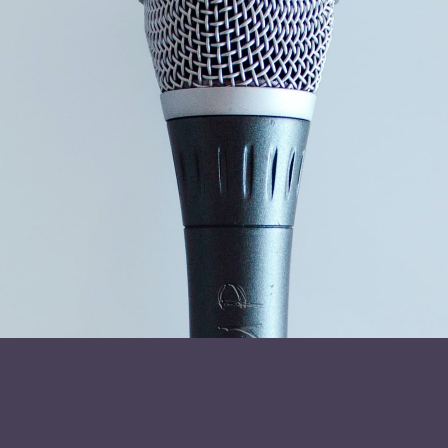
Graceland fik en Grammy for “Album of the year”, og er
bredt anerkendt som en af verdens mest skelsættende
popudgivelser.
Læs mere om foredragsholder
Welcome to Graceland
Send forespørgsel