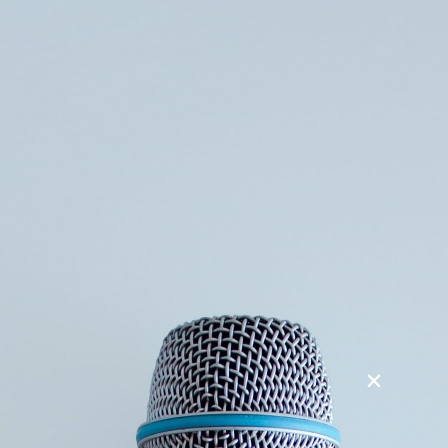
Søg
Foredragsholdere
Foredragsemner
Paul Simon – Graceland
Paul Simon tog i 1985 til Sydafrika under det racistiske
apartheidstyre, for at indspille sange til pladen Graceland.
Det var en kontroversiel beslutning i sin samtid, og rejser
også i dag en række relevante spørgsmål:
Var det en blåstempling af apartheidstyret?
Stjal han de sydafrikanske musikeres musik?
Var det kulturel appropriation?
På trods af de politiske spændinger der omgiver pladen blev
den en verdensomspændende succes, og Paul Simon skabte
med de sydafrikanske musikere en hidtil uhørt lyd.