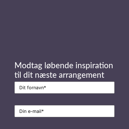
Stay in Touch
Navn
(Påkrævet)
Modtag løbende inspiration
til dit næste arrangement
E-
mail
(Påkrævet)
Navn
(Påkrævet)
E-
mail
(Påkrævet)
Ring til os på