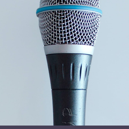
Geo oplevede nemlig mange episoder, hvor psykopaten i
hans far strålede igennem. Geos far kunne, hvis han ville,
have en dragende personlighed, hvilket også er et typisk
kendetegn ved psykopater. Geo belyser undervejs den side
af ham og kommer i samme forbindelse også ind
på, hvordan hans far med løgne, trusler og vold holdt Geos
mor i et jerngreb, hun måtte kæmpe hårdt for at komme ud
af.
Foredraget slutter af med en spørgerunde, da emnet
berører mange, og som oftest vækker mange undrende
spørgsmål fra publikum.