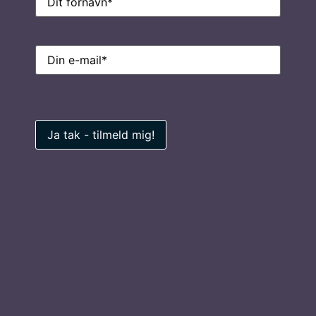
E-
mail
(Påkrævet)
E-
mail
(Påkrævet)
Ring til os på
7026 0100
Privatlivspolitik
Find inspiration
Foredragsholdere
Foredragsemner