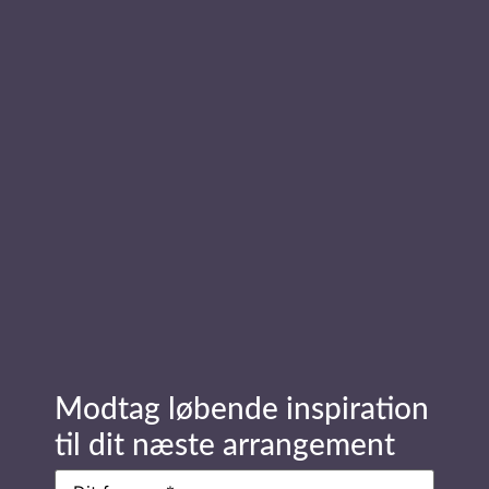
Læs mere om foredragsholder
Geo
Send forespørgsel
Stay in Touch
Modtag løbende inspiration
Navn
(Påkrævet)
til dit næste arrangement
Navn
(Påkrævet)