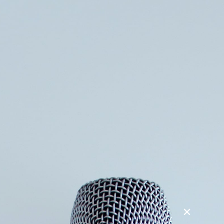
Søg
Foredragsholdere
Foredragsemner
Søn af en psykopat
Geo er opvokset med en far, der var psykopat, og han har
åbent fortalt sin historie om at være søn til en psykopatisk
far. I foredraget fortæller han hudløst ærlig om sin til tider
svære opvækst med en psykopat tæt inde på livet.
I foredraget forsøger Geo at give et helstøbt billede af sin
far som menneske. Både hvem han var, hvor han stammede
fra, og hvad han arbejdede med, hvor Geo samtidig
beskriver de psykopatiske træk ved sin far, og hvordan de
kom til udtryk i dagligdagen.