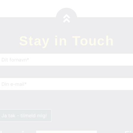
Stay in Touch
avn
(Påkrævet)
-
ail
(Påkrævet)