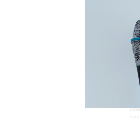
Når 
ansv
sædv
kons
af d
Det 
en v
pers
udvi
og h
Få i
vent
frem
inds
forb