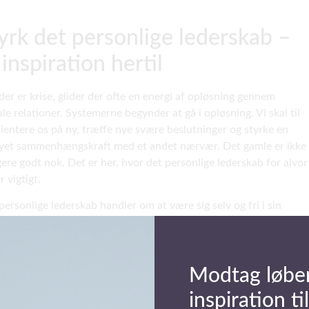
yrk det personlige lederskab –
 inspiration hertil
der er krise, glider der ofte en energi af opløsning gennem
ale relationer. Systemerne begynder at gå i opløsning. Vi skal til
rientere os på ny, træffe nye svære beslutninger og styrke en
yet sammenhængskraft med et andet nærvær. Det gamle er ikke
ere godt nok. Det er her, hvor det personlige lederskab for alvor
r vigtigt.
personlige lederskab handler om at være sig selv og fri i sin
rgerning. Det handler desuden om at træde ud af et socialt
ter med en ukuelighed, hvor sårbarhed og styrke er hinandens
er til at blive en ægte leder. Det kan blive en proces, hvor nye
Modtag løbe
 betrædes og hvor mønsterbruddet kan skabe nye idéer,
etningsmuligheder og rammer for den menneskelige væren.
inspiration til