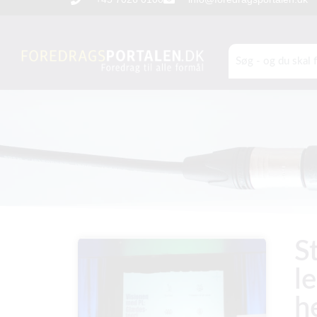
S
l
he