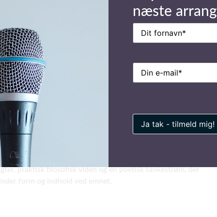
vi træder i karakter med det personlige lederskab, så sikrer vi
næste arran
arsfølelsen omkring krisen. Vi skaber sikkerhed ud over det
Navn
(Påkrævet)
anlige og stiller os til rådighed ift. at lede brydningstiden på en
truktiv og skabende måde. Vi bliver brobyggere mellem resterne
et gamle og samtidig visionen med det nye.
E-
personlige lederskab kræver klare værdier, en skarp intuition og
mail
(Påkrævet)
ision, som tjener menneskehedens livsglæde. Med det
onlige lederskab bliver orienteringspunktet selve
klingsprocessen som inspiration – det er nemlig her, hvor tanke
andling manifesterer sig med en tydelig sammenhæng.
nspiration og klarhed omkring denne udviklingsproces, der
er en leder såfremt det personlige lederskab skal være
trædende i din organisation. Morten fylder lokalet med
igter, praktisk filosofisk viden og en poetisk tankestrøm, der
inder form og indhold ved emnet.