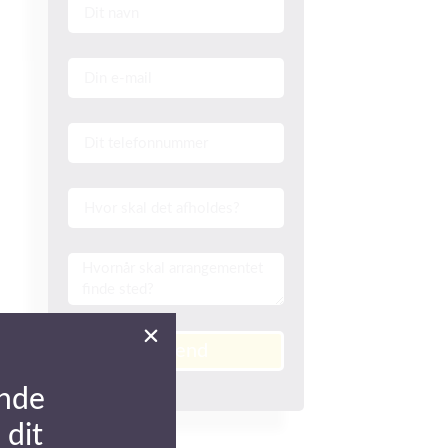
Send
nde
 dit