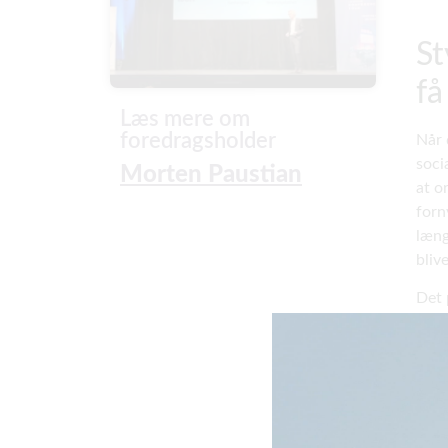
St
få
Læs mere om
foredragsholder
Når 
soci
Morten Paustian
at o
forn
læng
blive
Det 
lede
møns
venn
veje
forr