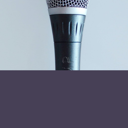
Læs mere om foredragsholder
Gitte Madelaire
Send forespørgsel
Stay in Touch