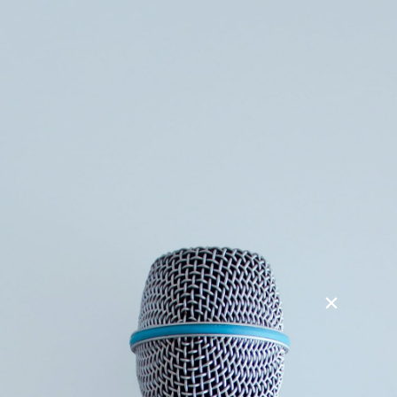
Søg
Foredragsholdere
Foredragsemner
Styrk dit lederskab med intuition som
super power
Her tager Gitte alle trendkortene og uendelighedsmodellen
ned fra hylden og sætter spot på, hvad der skal til for at
klæde jeres ledelsesteam på til den personlige
udviklingsrejse mod radikal udvikling og afslappethed i
ledelse. Glæd dig!