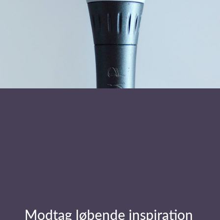
Læs mere om foredragsholder
Sabrina Vitting-Seerup
Send forespørgsel
Stay in Touch
Navn
(Påkrævet)
E-
mail
(Påkrævet)
Modtag løbende inspiration