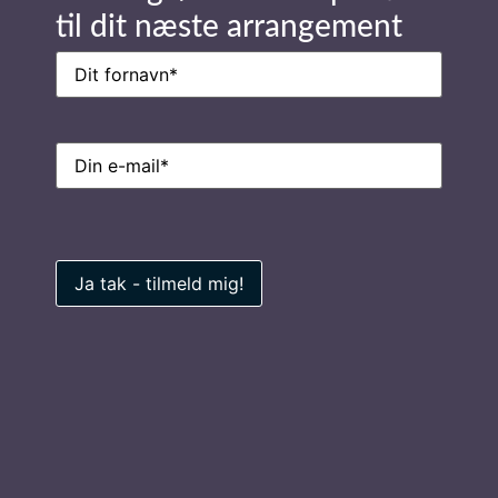
til dit næste arrangement
Navn
(Påkrævet)
Ring til os på
E-
mail
(Påkrævet)
7026 0100
Privatlivspolitik
Find inspiration
Foredragsholdere
Foredragsemner
© foredragsportalen.dk 2026
All rights reserved.