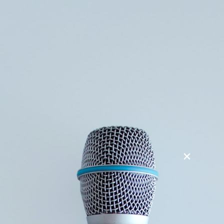
Søg
Foredragsholdere
Foredragsemner
Tips og tricks til at præsentere din viden
Hver dag går enorme mængder viden tabt – ikke fordi den
ikke findes, men fordi den aldrig bliver delt på en måde, der
fænger andre. I dette foredrag giver Sabrina specialister,
eksperter og andre vidende mennesker konkrete værktøjer
til at præsentere deres viden, så den ikke bare bliver hørt,
men også husket.
Med eksempler fra både forskning og praksis viser hun,
hvordan man kan gøre sin viden relevant, levende og
meningsfuld for sit publikum.