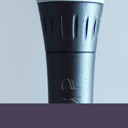
Redskaber til at støtte og udvikle bæredygtige
samarbejdsrelationer.
Accept af forskelligheder, styrker og svagheder i
teamet.
Bevidsthed om, hvad der tilfører samarbejdet energi
og fremmer positiv forandring.
Foredraget er humoristisk, men ikke blot for sjov. Når vi
griner sammen, får vi et nyt perspektiv på de udfordringer,
vi står overfor, og vi kan lettere få øje på mulighederne og
finde løsninger og ny adfærd. Strategier, strukturer og
systemer er vigtige for forandringer, men det er
medarbejdernes adfærd, der skal bære forandringerne
igennem. Når medarbejderne sammen ser mening i
ændringerne og forstår, hvordan de selv kan spille en
positiv rolle i samarbejdet, styrker det fællesskabet og
skaber grobund for succes.
Ofte kræver det kun små justeringer at ændre rutiner og