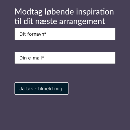
Send forespørgsel
Modtag løbende inspiration
til dit næste arrangement
Navn
(Påkrævet)
Stay in Touch
E-
mail
(Påkrævet)
Navn
(Påkrævet)
E-
mail
(Påkrævet)