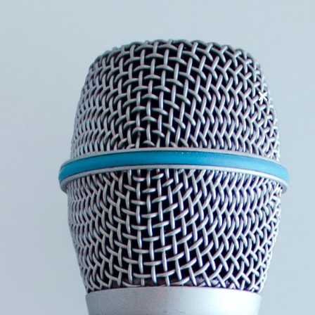
til at ændre sig. I foredraget “Vaner i samarbejdet – Spil
hinanden bedre” vil deltagerne få indsigt i, hvordan de kan
blive mere bevidste om egne vaner og adfærd, samt
hvordan disse påvirker deres kolleger og arbejdsrelationer.
Det handler ikke kun om at undgå de ting, der går galt, men
om at sætte retning mod de resultater, vi ønsker at opnå.
Dette foredrag tilbyder redskaber til konkret anvendelse i
hverdagen og giver jer et stærkt fælles sprog, som skaber
større forståelse og et stærkere fællesskab. Deltagerne
inspireres til at spille hinanden bedre ved sammen at skabe
nye vaner og handlemønstre, der skaber energi og fremmer
de bæredygtige relationer.
Udbytte af foredraget:
Større indsigt i adfærd og hvordan den påvirker
opfattelser og relationer.
Øget forståelse for egne reaktionsmønstre og andres.