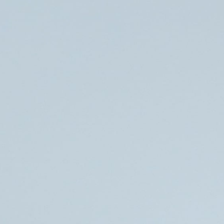
Søg
Foredragsholdere
Foredragsemner
Vaner i samarbejdet – Spil hinanden
bedre!
Albert Einstein sagde engang, at definitionen på sindssyge
er at gøre det samme igen og igen og forvente et nyt
resultat. Vores adfærd er i høj grad baseret på systemer,
rutiner og vaner, som vi gentager uden at tænke nærmere
over dem. De vaner, der styrker vores samarbejde og
produktivitet, bør opmuntres og bestyrkes, mens de vaner,
der hæmmer os, bør identificeres og erstattes med nye,
mere konstruktive mønstre.
At skabe nye vaner kræver bevidsthed, retning og villighed