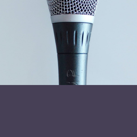
Læs mere om foredragsholder
Jacob Wendt Jensen
Send forespørgsel