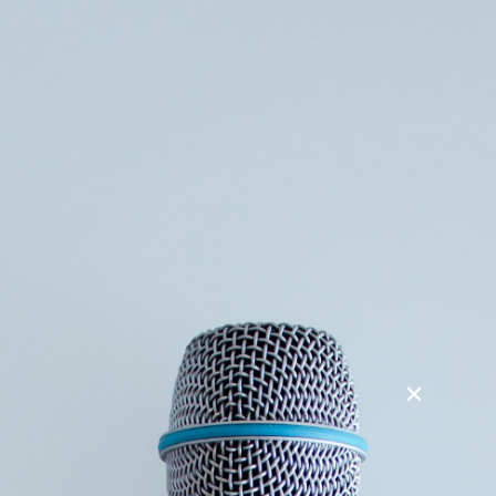
Søg
Foredragsholdere
Foredragsemner
Victor Borge – mennesket bag smilet
Biografien om Victor Borge baseret på 70 nye interviews
med kolleger, venner og eksperter.
Den bygger også på ukendte arkiver i Danmark og USA, så
vi omsider får den sande historie om en stor dansker. En
genial og selviscenesættende mand, der var så god til at
skabe sin egen myte, man skulle tro, han var perfekt. Trykt i
fire oplag er nu ude som paperback. Der er også en film på
vej om Victor Borge.