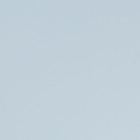
Søg
Foredragsholdere
Foredragsemner
Vidner – I sektens skygge
FOREDRAG OM AT MISTE SINE FORÆLDRE TIL EN
RELIGIØS SEKT
Hvordan kan man vælge sine børn fra til fordel for en
religiøs sekt? Det er et af de spørgsmål, Helle og Camilla
stiller i en række breve til hinanden i bogen Vidner – i
sektens skygge, der udkommer i maj 2025.
Helle voksede op i en familie på Sjælland med far, mor,
storesøster og storebror. Familien havde levet et normalt
liv, indtil Helles forældre begyndte at interessere sig for
Jehovas Vidner. Herefter ændrede livet sig for Helle og