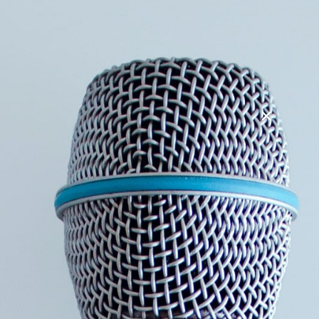
hendes søskende. Deres forældre stoppede fra den ene dag
til den anden med at fejre familiens jul og fødselsdage.
Helle og hendes søskende flyttede alle hjemmefra i en tidlig
alder, og kontakten blev mere sporadisk. Forældrene blev
mere og mere opslugte af fællesskabet med deres nye,
åndelige familie. Helle og hendes søskende er aldrig selv
blevet en del af Jehovas Vidner.
Camilla voksede op i sekten Jehovas Vidner i Jylland med
far, mor og lillebror. Hendes opvækst bar præg af
forældrenes stærke og fanatiske tro, hvor møder og
forkyndelse fyldte meget i hverdagen. At være et sandt
vidne for Jehova krævede at man adlød den
allestedsnærværende Guds befalinger, herunder at man
holdt sig til sine trosfæller og helst ikke skulle pleje omgang
med ”verden udenfor”. Der var regler for stort set alting.
Regler der var svære for en teenager at overholde. Camilla
endte med at bryde ud af sekten, efter hun blev student og
havde mulighed for at forlade sin hjemby.