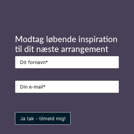
Læs mere om foredragsholder
Helle Bertram
Modtag løbende inspiration
Send forespørgsel
til dit næste arrangement
Navn
(Påkrævet)
E-
mail
(Påkrævet)
Stay in Touch
Navn
(Påkrævet)
E-