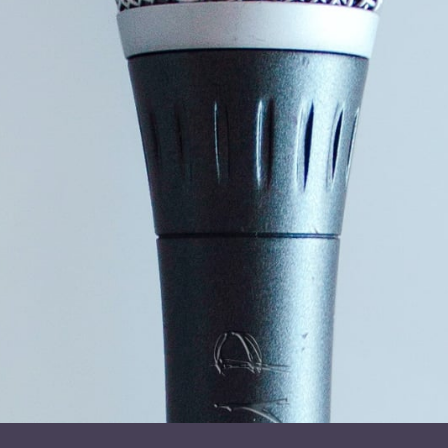
I foredraget afdækker de, hvilke konsekvenser det har haft
for dem og deres familier at miste til Jehovas Vidner. Med
udgangspunkt i bogen sætter de ord på de ambivalente
følelser som vrede, sorg, afmagt, længsel, kærlighed,
omsorg og tilgivelse, der alle udspringer af deres oplevelser
med at blive valgt fra.