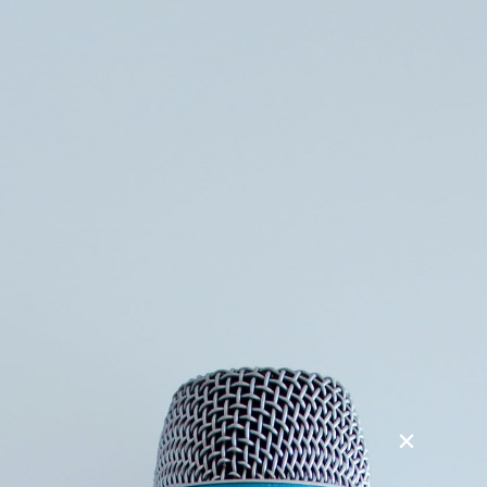
Søg
Foredragsholdere
Foredragsemner
Vølven – Hvem var hun? Hvem er hun?
Et foredrag om vølven. Hvem var hun? Hvor kender vi
hende fra? Og hvordan arbejder hun i disse moderne tider.
Der har de seneste år været en stigende interesse for den
nordiske form for shamanisme, som især blev udøvet af
vølven. Flere skønlitterære bøger handler om Vølven og den
norrøne mytologi. Men hvem og hvad er hun egentlig,
denne Vølve?
Gudrun har været kendt som og arbejdet som Vølve i over
20 år og fortæller her, baseret på de kilder vi kender, både