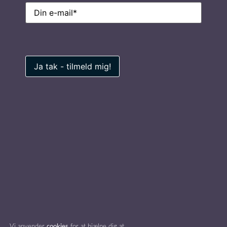
E-
mail
(Påkrævet)
Ring til os på
7026 0100
Privatlivspolitik
Find inspiration
Foredragsholdere
Foredragsemner
© foredragsportalen.dk 2026
All rights reserved.
Vi anvender
cookies
for at hjælpe dig at