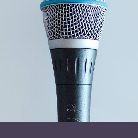
de skriftlige og de arkæologiske, om Vølven i førkristen tid.
Ligeledes fortæller hun om hendes eget virke som vølve,
hvilke erfaringer hun har gjort sig, hvordan hun arbejder og
de redskaber hun bruger.
Der vil under foredraget være eksempler på den nordiske
troldsang kaldet galdr og der vil være eksempler på healing.
Varighed ca. 1,5 time inkl. tid til spørgsmål.
Læs mere om foredragsholder