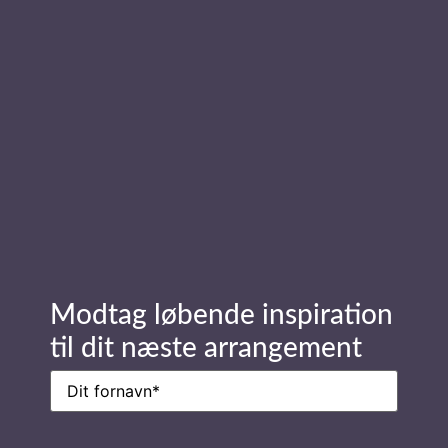
Gudrun Victoria Gotved
Send forespørgsel
Stay in Touch
Navn
(Påkrævet)
Modtag løbende inspiration
til dit næste arrangement
Navn
(Påkrævet)
E-
mail
(Påkrævet)