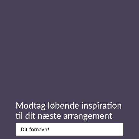
Info
om
arrangement
Modtag løbende inspiration
til dit næste arrangement
Navn
(Påkrævet)