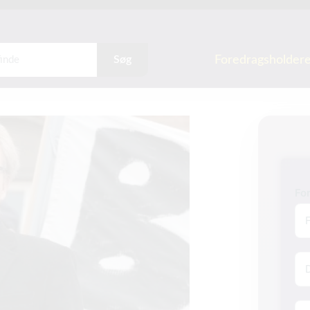
Foredragsholder
Søg
Fo
Na
E-