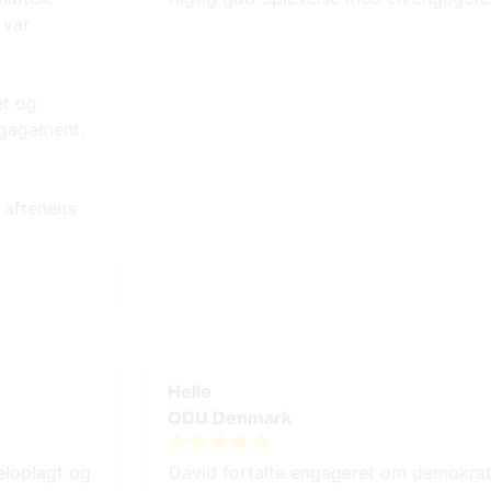
 var
et og
engagement.
 aftenens
Helle
ODU Denmark
eloplagt og
David fortalte engageret om demokrati