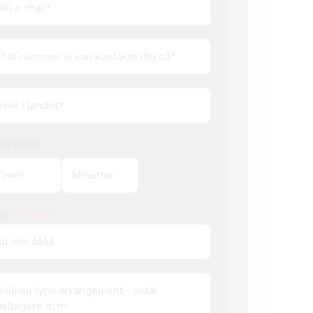
l
(Påkrævet)
lefon
(Påkrævet)
or
okkeslet
to
(Påkrævet)
o
rangement