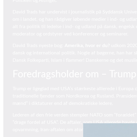
Politiken og Altinget.
David Trads har undervist i journalistik på Syddansk Unive
om i landet, og han rådgiver løbende medier i ind- og udl
alt fra politik til ledelse i ind- og udland på dansk, engels
moderator og ordstyrer ved konferencer og seminarer.
David Trads nyeste bog:
Amerika, hvor er du?
udkom 2020. 
dansk og international politik. Nogle af bøgerne, han har s
Dansk Folkeparti, Islam i flammer! Danskerne og det musli
Foredragsholder om – Trum
Trump er ligeglad med USA’s stærkeste allierede i Europa
traditionelle fjender som Nordkorea og Rusland. Præsident
mænd” i diktaturer end af demokratiske ledere.
Lederen af den frie verden stempler NATO som ”forældet” o
”drage fordel af USA”. De aftaler, som USA allerede havde
opvarmning, Iran-aftalen om atomnedrustning, melder han 