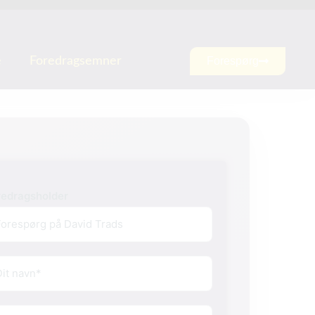
e
Foredragsemner
Forespørg
redragsholder
vn
(Påkrævet)