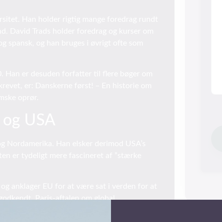
rsitet. Han holder rigtig mange foredrag rundt
and. David Trads holder foredrag og kurser om
k og spansk, og han bruges i øvrigt ofte som
Han er desuden forfatter til flere bøger om
krevet, er: Danskerne først! – En historie om
mske oprør.
p og USA
 og Nordamerika. Han elsker derimod USA’s
en er tydeligt mere fascineret af ”stærke
g anklager EU for at være sat i verden for at
 godkendt, Paris-aftalen om global
sig ud af.