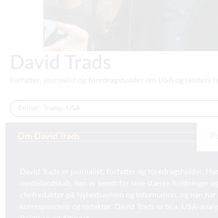
David Trads
Forfatter, journalist og foredragsholder om USA og landets f
Emner:
Trump
,
USA
Om David Trads
P
David Trads er journalist, forfatter og foredragsholder. Ha
medielandskab, han er kendt for sine stærke holdninger og 
chefredaktør på Nyhedsavisen og Information, og han har 
korrespondent og redaktør. David Trads er bl.a. USA-anal