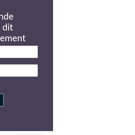
nde
 dit
gement
de foredragsholder.