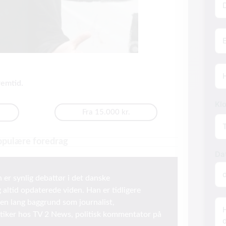
mai
Te
Hv
remtid.
Kl
Fra 15.000 kr.
opulære foredrag
Da
n er synlig debattør i det danske
altid opdaterede viden. Han er tidligere
Inf
en lang baggrund som journalist,
om
ytiker hos TV 2 News, politisk kommentator på
ar