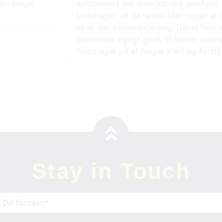
 en meget
splittelsen i det amerikanske samfund.
foredraget, at de havde fået noget at 
læse den kommende bog. David formid
oplevelser rigtigt godt. Vi havde udenl
foredraget på et meget klart og forstå
Stay in Touch
avn
(Påkrævet)