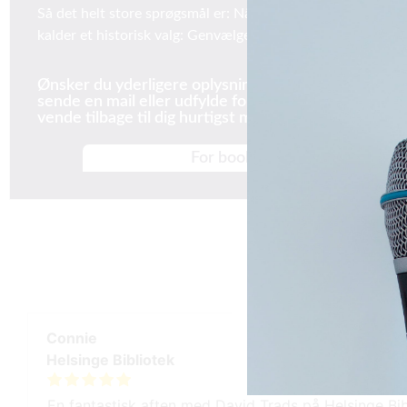
Så det helt store sprøgsmål er: Når amerikanerne går til val
kalder et historisk valg: Genvælger de Trump? Eller spark
Ønsker du yderligere oplysninger og priser på David
sende en mail eller udfylde formularen til højre. Der
vende tilbage til dig hurtigst muligt.
For booking af David Trads ring 
Del på:
Connie
Helsinge Bibliotek
En fantastisk aften med David Trads på Helsinge Bib