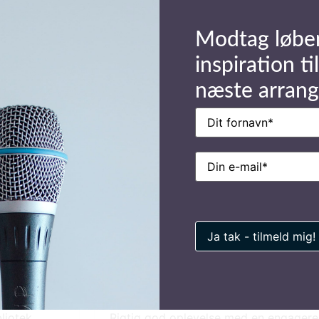
g i november, er der virkelig tale om det, vi
er de ham på porten?
Modtag løbe
inspiration til
 Trads er du velkommen til at ringe,
 kan du beskrive dit arrangement, så vil vi
næste arran
Navn
(Påkrævet)
til – tlf 70 26 01 00
E-
mail
(Påkrævet)
Michael
Erhvervsnetværket Vestsjælland
liotek.
Rigtig god oplevelse med en engagere