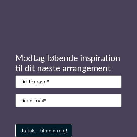
Modtag løbende inspiration
til dit næste arrangement
Navn
(Påkrævet)
E-
mail
(Påkrævet)