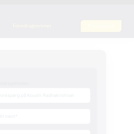
e
Foredragsemner
Forespørg
redragsholder
vn
(Påkrævet)