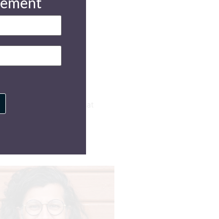
gement
 efterfølgende fortalt, at
og underholdende.