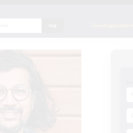
Foredragsholder
Søg
Fo
Na
E-