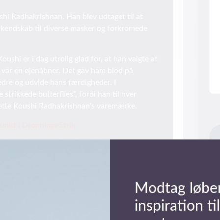
shi Radhakrishnan. Han blev udtaget til at
 kendskab til diverse masker og forkromede
 Koushi er i dag utrolig glad for, at han valgte at
 var en øjenåbner. Det gav ham blod på
edre og udvide hans færdigheder. I
rikkede butterflies”, fordi han til hver
 dette Koushi Radhakrishnan’s varemærke.
punkt i DronningeStrik
hi Radhakrishnan er du velkommen til at
jre. Der kan du beskrive dit arrangement,
Modtag løbe
ring til – tlf 70 26 01 00
inspiration til