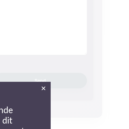
nde
 dit