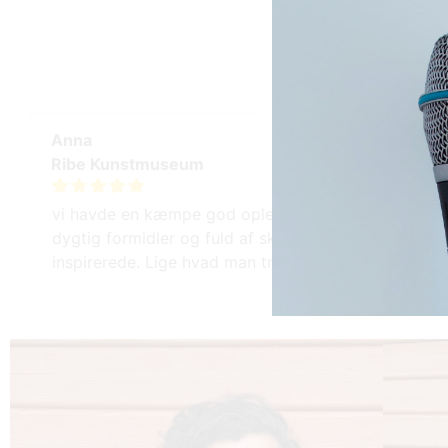
Del på:
Anna
Ribe Kunstmuseum
vi havde en kæmpe god oplevelse; han er super ch
dygtig formidler og fuld af skønne og skøre ideer s
inspirerede. Lige hvad man trængte til en mørk janua