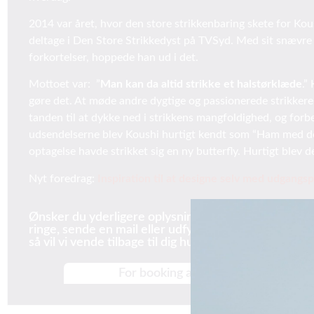
2014 var året, hvor den store strikkenbaring skete for Kou
deltage i Den Store Strikkedyst på TVSyd. Med sit snævre
forkortelser, hoppede han ud i det.
Mottoet var: ”
Man kan da altid strikke et halstørklæde
.”
gøre det. At møde andre dygtige og passionerede strikkere
tanden til at dykke ned i strikkens mangfoldighed, og forb
udsendelserne blev Koushi hurtigt kendt som “Ham med de st
optagelse havde strikket sig en ny butterfly. Hurtigt blev
Nyt foredrag:
Inspiration til at designe selv med udgangs
Ønsker du yderligere oplysninger og priser på Kous
ringe, sende en mail eller udfylde formularen til hø
så vil vi vende tilbage til dig hurtigst muligt.
For booking af Koushi Radhakrishnan 