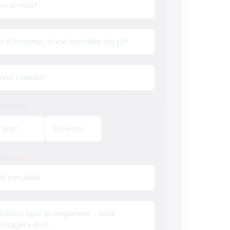
l
(Påkrævet)
lefon
(Påkrævet)
or
okkeslet
to
(Påkrævet)
o
rangement