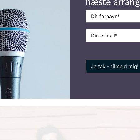
næste arran
Navn
(Påkrævet)
E-
mail
(Påkrævet)
Helle
Ene
armerende,
Det var en super oplevelse - mange har
om virkelig
det syntes, det var super godt. Sjovt 
r aften!