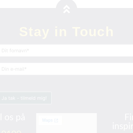
Stay in Touch
avn
(Påkrævet)
-
ail
(Påkrævet)
l os på
Fi
inspi