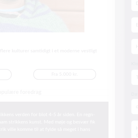
mai
Te
Hv
flere kulturer samtidigt i et moderne vestligt
Kl
Fra 5.000 kr.
opulære foredrag
Da
ikkens verden for blot 4-5 år siden. En regn-
r ham strikkens kunst. Med møje og besvær fik
Inf
om
rik ville komme til at fylde så meget i hans
ar