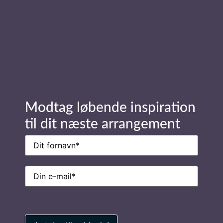
Modtag løbende inspiration
til dit næste arrangement
Navn
(Påkrævet)
E-
mail
(Påkrævet)