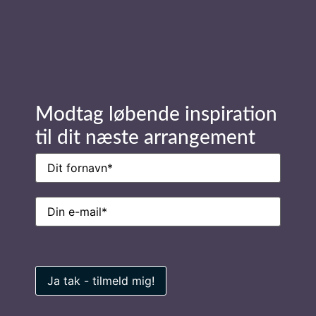
Modtag løbende inspiration
til dit næste arrangement
Navn
(Påkrævet)
E-
mail
(Påkrævet)