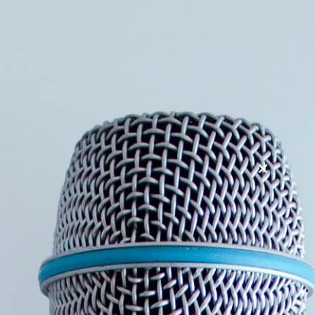
Emner:
Motivation
,
Psykologi
,
Virksomhedsledelse
Fra 15.000 kr.
Om Thomas Skelbo
Thomas Skelbo er en særdeles erfaren
proceskonsulent, lederudvikler, coach og underviser.
Han har mange års erfaring med udvikling af
organisationer og mennesker, bl.a. gennem sine
tidligere stillinger som konsulent og coach.
Thomas arbejder med en systemisk og anerkendende
tilgang med bl.a. udvikling af ledere, teams og
organisationer, og underviser på f.eks. Dansk Industris
lederuddannelser.