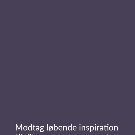
Dato
(Påkrævet)
Info
om
arrangement
Modtag løbende inspiration