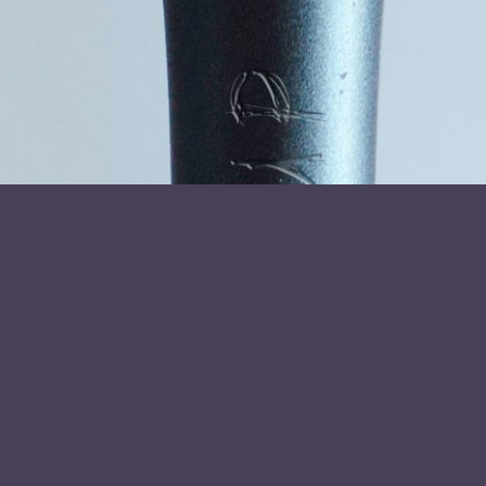
Foredragsholder
Navn
(Påkrævet)
E-
mail
(Påkrævet)
Telefon
(Påkrævet)
Hvor
Klokkeslet