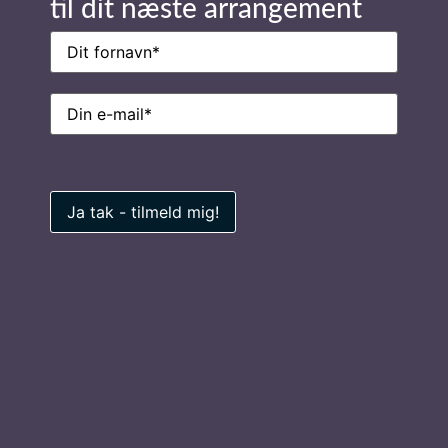
til dit næste arrangement
Navn
(Påkrævet)
E-
mail
(Påkrævet)
Stay in Touch
Navn
(Påkrævet)
E-
mail
(Påkrævet)