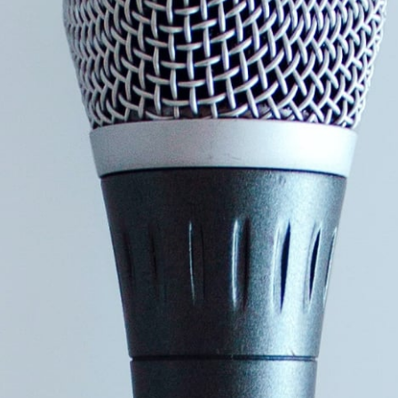
Thomas er idémanden bag konceptet Vækstbetingelser.
Ønsker du yderligere oplysninger og priser på
Thomas Skelbo er du velkommen til at ringe,
sende en mail eller udfylde formularen til højre.
Der kan du beskrive dit arrangement, så vil vi
vende tilbage til dig hurtigst muligt.
For booking af Thomas Skelbo ring
til – tlf 70 26 01 00
Populære foredrag
Del på: