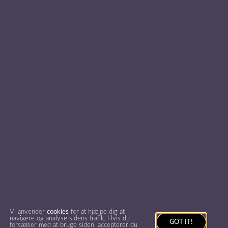
Ring til os på
7026 0100
Privatlivspolitik
Find inspiration
Foredragsholdere
Foredragsemner
© foredragsportalen.dk 2026
All rights reserved.
Vi anvender
cookies
for at hjælpe dig at
navigere og analyse sidens trafik. Hvis du
GOT IT!
forsætter med at bruge siden, accepterer du