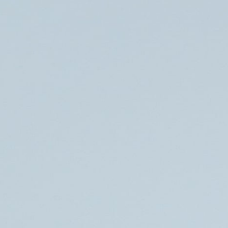
Søg
Foredragsholdere
Foredragsemner
Thomas Skelbo
Coach, konsulent og foredragsholder om lederudvikling og
coaching.