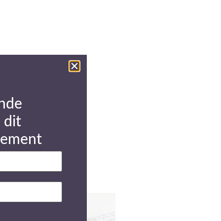
nde
 dit
gement