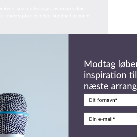
Femtech, som undersøger, hvordan vi kan
eelt understøtter kvinders sundhed gennem
sa Julia Carpenter er du velkommen til
øjre. Der kan du beskrive dit
uligt.
Modtag løbe
 ring til – tlf 70 26 01 00
inspiration til
næste arran
Navn
(Påkrævet)
E-
mail
(Påkrævet)