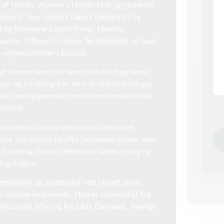
er af Nordic Women’s Health Hub og redaktør
emtech. Hun sidder i Dansk Designråd og
el og Manyone Expert Panel. Hendes
vation Officer, Creative Technologist og Lead
-organisationer i Europa.
gi former vores liv, vores sundhed og vores
gn og udvikling kan føre til skæve løsninger.
erset, men afgørende innovationsområde med
venser.
 kombinere forskningsbaseret viden med
idler komplekse og ofte følsomme emner med
foredrag skaber refleksion, fælles sprog og
ingstagere.
ægsholder og moderator ved blandt andet
en danske ambassade. Hun er oprindeligt fra
fessionel erfaring fra både Danmark, Sverige