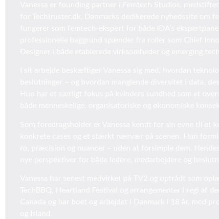
Vanessa er founding partner i Femtech Studios, medstift
for TechTruster.dk, Danmarks dedikerede nyhedssite om f
fungerer som femtech-ekspert for både IDA’s ekspertpan
professionelle baggrund spænder fra roller som Chief Inno
Designer i både etablerede virksomheder og emerging tech
I sit arbejde beskæftiger Vanessa sig med, hvordan teknolo
beslutninger – og hvordan manglende diversitet i data, desi
Hun har et særligt fokus på kvinders sundhed som et ov
både menneskelige, organisatoriske og økonomiske konsek
Som foredragsholder er Vanessa kendt for sin evne til at
konkrete cases og et stærkt nærvær på scenen. Hun form
ro, præcision og nuancer – uden at forsimple dem. Hendes 
nye perspektiver for både ledere, medarbejdere og beslutn
Vanessa har senest medvirket på TV2 og optrådt som opl
TechBBQ, Heartland Festival og arrangementer i regi af d
Canada og har boet og arbejdet i Danmark i 18 år, med pro
og Island.