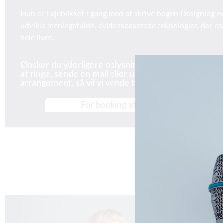
Hun er i øjeblikket i gang med at skrive bogen Designing 
udvikle meningsfulde, evidensbaserede teknologier, der r
hele livet.
Ønsker du yderligere oplysninger og priser på Vanes
at ringe, sende en mail eller udfylde formularen til h
arrangement, så vil vi vende tilbage til dig hurtigst m
For booking af Vanessa Julia Carpenter
Del på: