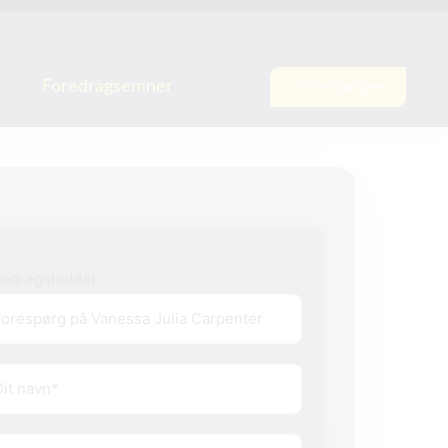
e
Foredragsemner
Forespørg
redragsholder
vn
(Påkrævet)