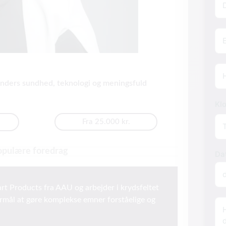
mai
Te
Hv
inders sundhed, teknologi og meningsfuld
Kl
Fra 25.000 kr.
opulære foredrag
Da
rt Products fra AAU og arbejder i krydsfeltet
rmål at gøre komplekse emner forståelige og
Inf
om
ar