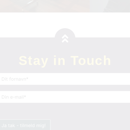
Stay in Touch
avn
(Påkrævet)
-
ail
(Påkrævet)