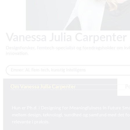
Vanessa Julia Carpenter
Designforsker, femtech-specialist og foredragsholder om kv
innovation.
Emner:
AI
,
Fem-tech
,
kunstig intelligens
Om Vanessa Julia Carpenter
P
Hun er Ph.d. i Designing for Meaningfulness in Future Sma
mellem design, teknologi, sundhed og samfund med det fo
relevante i praksis.