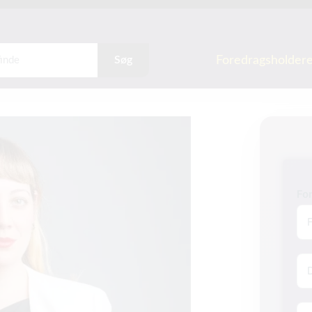
Foredragsholder
Søg
Fo
Na
E-