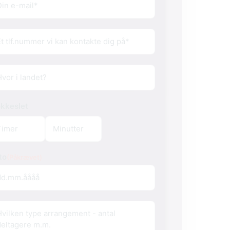
l
(Påkrævet)
lefon
(Påkrævet)
or
okkeslet
to
(Påkrævet)
o
rangement