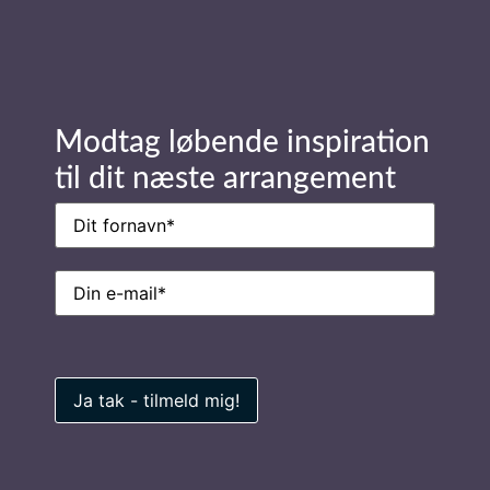
Modtag løbende inspiration
til dit næste arrangement
Navn
(Påkrævet)
E-
mail
(Påkrævet)