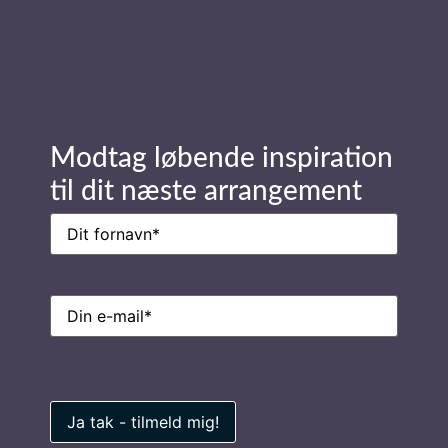
E-
mail
(Påkrævet)
Modtag løbende inspiration
til dit næste arrangement
Ring til os på
Navn
(Påkrævet)
7026 0100
E-
mail
(Påkrævet)
Privatlivspolitik
Find inspiration