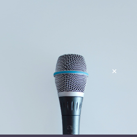
Søg
Foredragsholdere
Foredragsemner
Tag:
60+
Stay in Touch
Navn
(Påkrævet)