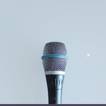
Søg
Foredragsholdere
Foredragsemner
Tag:
Bæredygtighed
Stay in Touch
Navn
(Påkrævet)