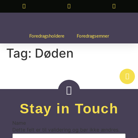
Foredragsholdere
Foredragsemner
Tag:
Døden
Stay in Touch
Name
Dette felt er til validering og bør ikke ændres.