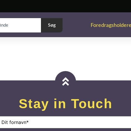
Foredragsholder
Søg
Stay in Touch
avn
(Påkrævet)