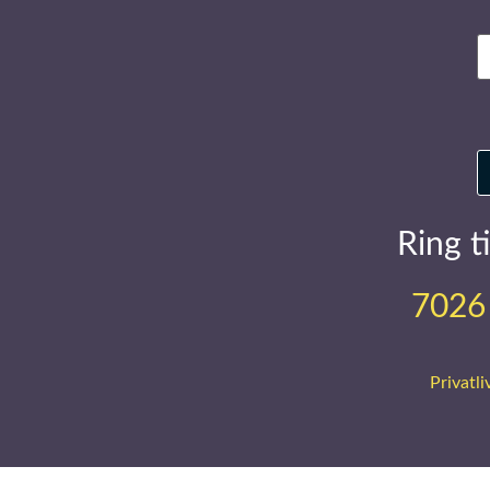
E
m
Ring ti
7026
Privatli