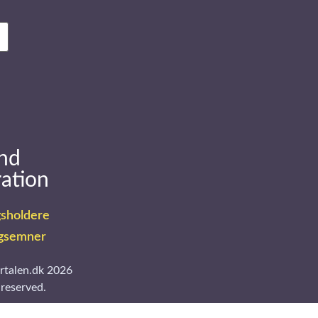
nd
ration
sholdere
gsemner
rtalen.dk 2026
 reserved.