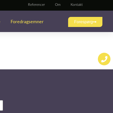
Referencer
Om
Kontakt
e
Foredragsemner
Forespørg