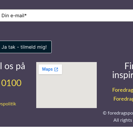
-
ail
(Påkrævet)
l os på
Fi
inspi
 0100
Foredrag
Foredra
vspolitik
© foredragspo
All rights