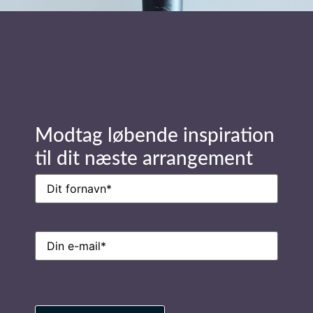
E-
mail
(Påkrævet)
Modtag løbende inspiration
til dit næste arrangement
Ring til os på
Navn
(Påkrævet)
7026 0100
E-
mail
(Påkrævet)
Privatlivspolitik
Find inspiration