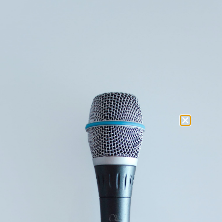
Søg
Foredragsholdere
Foredragsemner
Tag:
kunstig
intelligens
Stay in Touch
Navn
(Påkrævet)