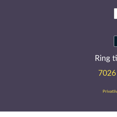
E
m
Ring ti
7026
Privatli