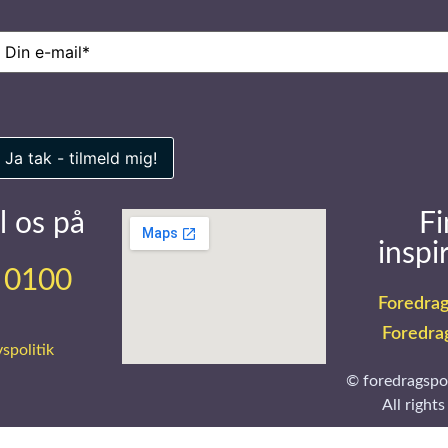
-
ail
(Påkrævet)
l os på
Fi
inspi
 0100
Foredrag
Foredra
vspolitik
© foredragspo
All rights