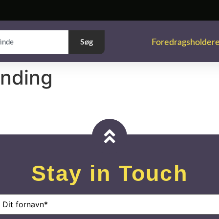
Foredragsholder
Søg
anding
Stay in Touch
avn
(Påkrævet)