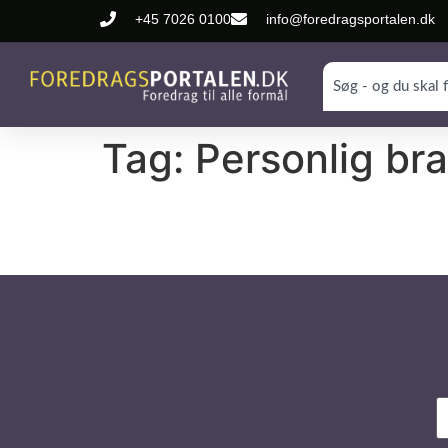
+45 7026 0100
info@foredragsportalen.dk
Tag:
Personlig br
N