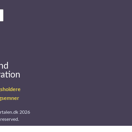
nd
ration
sholdere
gsemner
rtalen.dk 2026
 reserved.