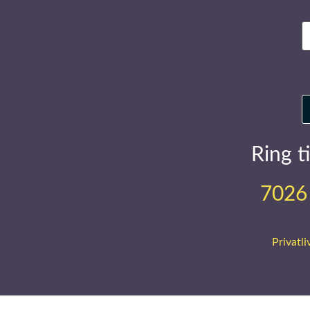
E
m
Ring ti
7026
Privatli