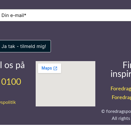
-
ail
(Påkrævet)
l os på
Fi
inspi
 0100
Foredrag
Foredra
vspolitik
© foredragspo
All rights