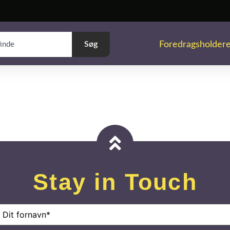
Foredragsholder
Søg
Stay in Touch
avn
(Påkrævet)