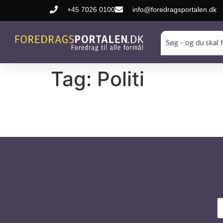
+45 7026 0100
info@foredragsportalen.dk
Tag:
Politi
N