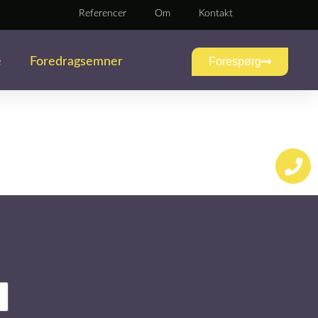
Referencer
Om
Kontakt
e
Foredragsemner
Forespørg