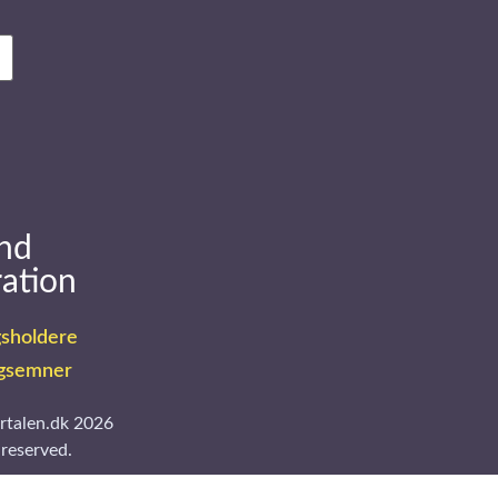
nd
ration
sholdere
gsemner
rtalen.dk 2026
 reserved.