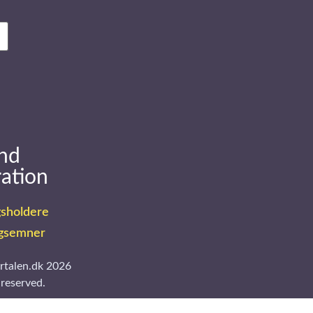
nd
ration
sholdere
gsemner
rtalen.dk 2026
 reserved.