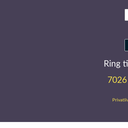
E
m
Ring ti
7026
Privatli