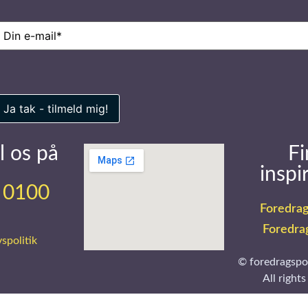
-
ail
(Påkrævet)
l os på
Fi
inspi
 0100
Foredrag
Foredra
vspolitik
© foredragspo
All rights