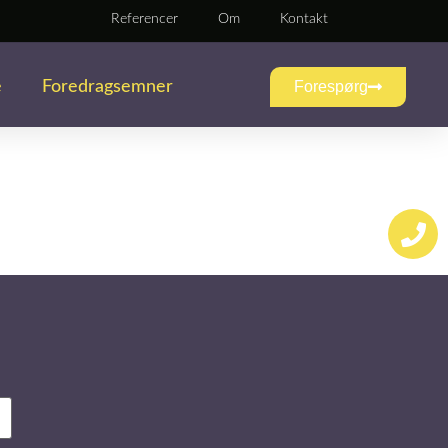
Referencer
Om
Kontakt
e
Foredragsemner
Forespørg