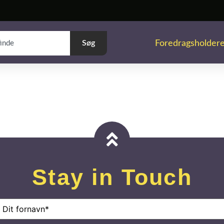
Foredragsholder
Søg
Stay in Touch
avn
(Påkrævet)