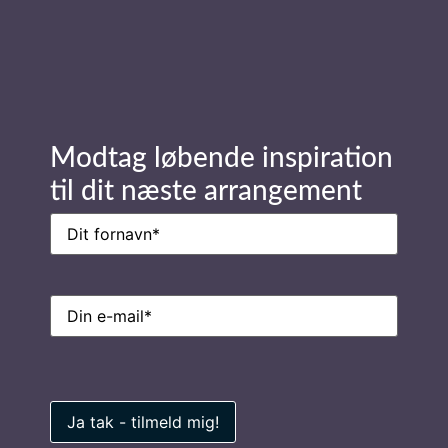
E-
mail
(Påkrævet)
Modtag løbende inspiration
til dit næste arrangement
Ring til os på
Navn
(Påkrævet)
7026 0100
E-
mail
(Påkrævet)
Privatlivspolitik
Find inspiration