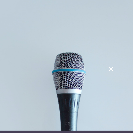
Søg
Foredragsholdere
Foredragsemner
Tag:
Storyteller
Stay in Touch
Navn
(Påkrævet)