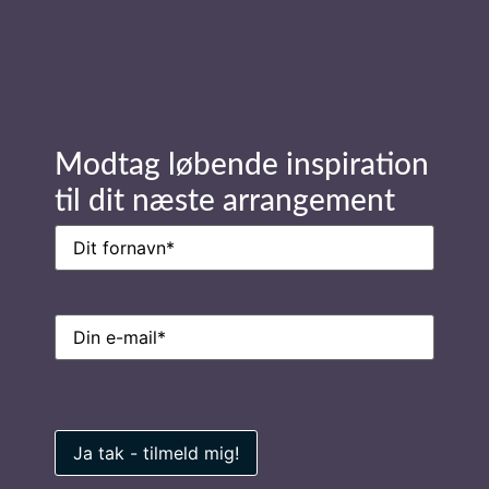
Send forespørgsel
Modtag løbende inspiration
Stay in Touch
til dit næste arrangement
Navn
(Påkrævet)
Navn
(Påkrævet)
E-
mail
(Påkrævet)
E-
mail
(Påkrævet)