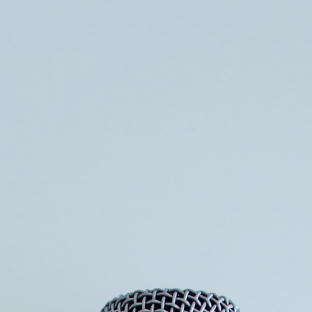
Søg
Foredragsholdere
Foredragsemner
Arbejdsglæde
Inspiration til et godt liv i og uden for jobbet.
Det, vi egentlig burde tage alvorligt, er det, der bringer os
glæde. Foredraget tager dig, dine kollegaer og
arbejdskulturen til en ny dimension. Arbejdsglæde handler
om at bringe nogle af de bolde i spil, som giver dig følelsen
af velvære, overskud og energi. Det er tid til at have det
sjovt, når vi er på arbejde.
Mange mennesker har en overbevisning om, at opgaver skal
løses i en stram og alvorlig kontekst. Kunne det være