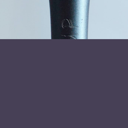
have det sjovt!
Thomas Flindt har skrevet bogen Go arbejdsdag – håndbog
i arbejdsglæde.
Varighed: 1 ½ time eller som halvdagskursus.
Læs mere om foredragsholder
Thomas Flindt