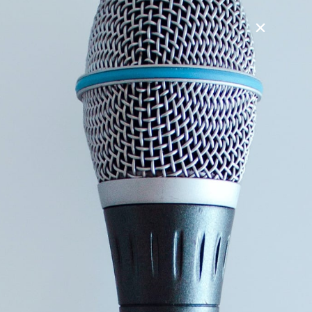
muligt, at vi rent faktisk producerer mere, er mere kreative
og bedre til at kommunikere, når vi bringer glæden og
humoren mere i spil? Kunne det være muligt at arbejdet
ville glide lidt nemmere, hvis vi tog det lidt mindre tungt?
Det er tid til at bruge det potentiale, der er i dit gode
humør. Der er et kæmpe kreativt potentiale i den del af dig,
der er sjov og fantasifuld. Det, der bringer dig smil, og det,
der fylder dig op på den gode måde. Det er den energi, der
gør dig let og fri og giver dig lyst til at gøre det, du er bedst
til.
Dette arbejdsglæde foredrag giver dig fem gode vaner til
mere arbejdsglæde. Du får værktøjer til at slippe din stress,
og du får med det samme nye og friske øjne på dit
arbejdsliv.
Når du har det sjovt på arbejdspladsen, bliver livet meget
nemmere at leve. Rent psykisk bliver du også lettere. Du
oplever flere succesoplevelser, når du har friheden til at