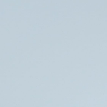
Søg
Foredragsholdere
Foredragsemner
Effektive Strategier til Håndtering af
Fatigue
Er du træt af at være træt? Fatigue kan være en
invaliderende tilstand, der påvirker både dit fysiske og
mentale velbefindende. Mit foredrag “Effektive Strategier til
Håndtering af Fatigue” er designet til at hjælpe dig med at
tage kontrol over din træthed og genvinde din energi og
livskvalitet.
Hvad er fatigue? Fatigue, eller ekstrem træthed, er ofte et
væsentligt aspekt ved tilstande som leddegigt. Det er mere
alvorligt end almindelig træthed og kan kraftigt påvirke