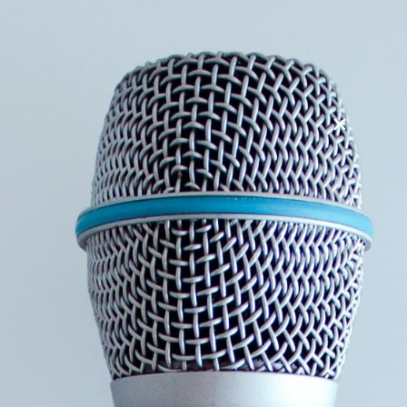
dagligdagen og livskvaliteten. I modsætning til andre
symptomer på gigt, der kan behandles med medicin og
behandlinger, har fatigue ikke en direkte medicinsk behandling.
I stedet indebærer håndtering af fatigue typisk
livsstilsjusteringer, egenomsorgsstrategier og nogle gange
kognitiv adfærdsterapi for at reducere dens indvirkning på
daglige aktiviteter.
Hvad kan du forvente?
Dybdegående viden om fatigue: Forstå de forskellige
årsager til fatigue, og hvordan det adskiller sig fra
almindelig træthed. Lær om de mest almindelige
udløsere og symptomer, og hvordan du kan
identificere dem i din hverdag.
Praktiske teknikker til energiøkonomisering: Få
konkrete redskaber til at prioritere dine aktiviteter og
opgaver, så du bruger din energi mest effektivt. Lær at
strukturere din dag for at undgå overbelastning.’