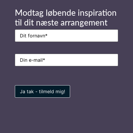
Send forespørgsel
Modtag løbende inspiration
til dit næste arrangement
Navn
(Påkrævet)
Stay in Touch
E-
mail
(Påkrævet)
Navn
(Påkrævet)
E-
mail
(Påkrævet)