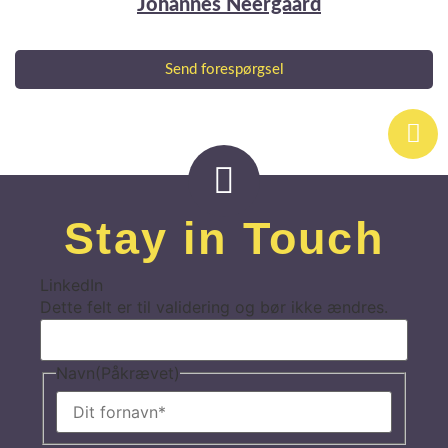
Johannes Neergaard
Send forespørgsel
Stay in Touch
LinkedIn
Dette felt er til validering og bør ikke ændres.
Navn
(Påkrævet)