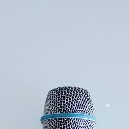
Søg
Foredragsholdere
Foredragsemner
Generationsmøder – til glæde og gensidig
gavn
Stadig flere børn og unge har brug for en voksenven i løbet
af deres opvækst og uddannelse. Og samtidig er der stadig
flere friske fuldvoksne seniorer i den tredje alder, der fra
bedsteforældre-roller har både talenterne, erfaringerne
samt tiden, til at kunne hjælpe de kommende generationer.
Det vigtigste i livet efter arbejdslivet er, måske nu i endnu
højere grad end tidligere, at give opmærksomhed til børn og
unge. At kunne give tilbage af alt det, vi har fået, og at
mødes på tværs af generationer til glæde og gensidig gavn.