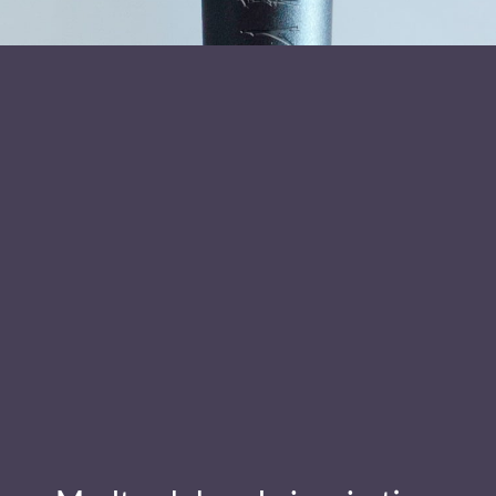
Læs mere om foredragsholder
Tine Cranil
Send forespørgsel