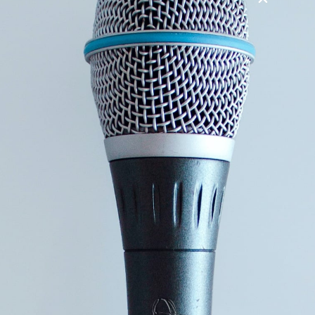
Nudansk ordbog definerer succes som: ”Det at noget lykkes
for én”.
De fleste definerer succes som succes på jobbet. Men
succes er ikke meget værd, hvis man undervejs mister
kontakten til de vigtigste ting i tilværelsen.
Gennem foredraget får du en øjenåbner til, hvad der skaber
balance og harmoni for DIG. Efter Tine Cranils foredrag vil
du have viden om, hvor det er, du skal skabe forandring,
hvis du vil øge trivslen for dig selv og andre omkring dig.
Foredraget kan være en inspiration til alle, som vil arbejde
seriøst med personlig udvikling og forandringsprocesser i
virksomheder og organisationer.
Varighed: Aftales nærmere.