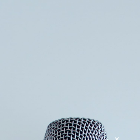
Søg
Foredragsholdere
Foredragsemner
Harmoni i job, familie og fritid
Foredraget skulle gerne hjælpe dig til at få troen på, at
tingene kan lykkes i din verden.
Du får praktiske redskaber til, hvordan du kan tackle stress,
bekymringer, frygt, vrede og konflikter konstruktivt inden
for de livsområder, der er nævnt i overskriften. På den
måde kan du – forhåbentlig – skabe mere livsglæde i
hverdagen og kvalitetssikre dit liv.
For at opnå ”succes” på de områder, som, du synes, er
vigtige, skal du vide, hvad det er.