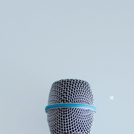
Søg
Foredragsholdere
Foredragsemner
Musikkens store verden og lille Danmark
Den fascinerende historie om, hvordan musik langsomt er
på vej til at blive et fælles sprog på hele kloden. Eller er
den?