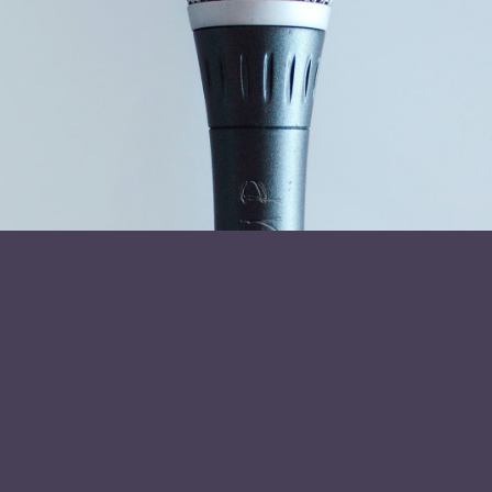
Læs mere om foredragsholder
Johannes Neergaard
Send forespørgsel
Stay in Touch
Navn
(Påkrævet)