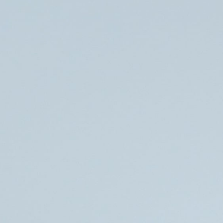
Søg
Foredragsholdere
Foredragsemner
Ro på eller FOMO?
– om afhængighed, nærvær og de
øjeblikke vi mister
Du kender det godt.
Du skal liiige tjekke mobilen for at se om ”der er sket noget”,
også selvom det kun 1 ½ minut siden du lagde den ned i
lommen.
Du kan ikke lade være – selvom du og din partner hygger jer
på en Café, men du må liiige tjekke skærmen, selvom du