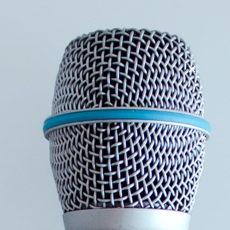
godt ved at der ikke er noget vigtigt.
Du ”forlader” din arbejdsskærm, for at se om der er sket
noget på mobilen. Det er der egentlig ikke, men det er
faktisk et ret sjovt opslag om ham der taber kagen. Og den
med kattekillingen er da ikke til stå for. Og så er der også
lige…. Da du kigger på din PC igen, er det gået næsten 10
min.
Du ved faktisk ikke engang hvordan det sker.
Du sidder med 2 veninder og hygger dig i sofaen, men så
mærker du den lille bevægelse fra mobilen og må lige tjekke
– igen – selvom du igen går glip af noget i jeres samtale.
Du kender det måske ikke – Eller?
Dit barn spørger dig om noget, men så mærker du at der er
kommet noget. Alt fra en latterlig notifikation over et
billede fra 3 år siden eller en ikke nødvendig besked, men
du kigger alligevel og ser slet ikke skuffelsen i barns blik –
men det gør jeg.