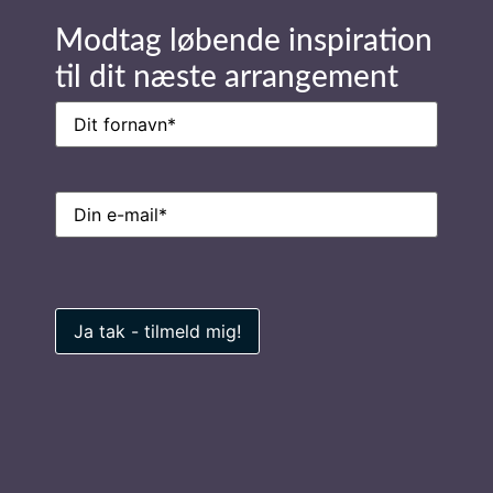
Send forespørgsel
Modtag løbende inspiration
til dit næste arrangement
Navn
(Påkrævet)
Stay in Touch
E-
mail
(Påkrævet)
Navn
(Påkrævet)
E-
mail
(Påkrævet)