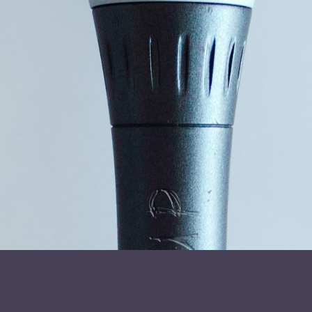
Hvor må det frygteligt for et lille væsen at opleve at en
firkantet skærm er vigtigere end at pege, fortælle eller
ligefrem have en samtale:
Mød Lotte Heise i en snak om afhængighed, FOMO og alt
det der er midt i mellem ovenover eller ved siden af.
Her bliver der mulighed for:
Indsigt i hvorfor mobilen er så svær at lægge fra sig
(FOMO, dopamin, vaner)
En ærlig spejling af egen adfærd – uden løftede
pegefingre
Konkrete refleksioner over nærvær, relationer og valg
En fælles samtale, der sætter gang i noget
efterfølgende
Lotte kommer også med konkrete bud på HVAD du kan
gøre for dig selv, din familie og din omgangskreds. Det